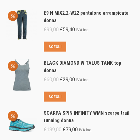
E9 N MIX2.2-W22 pantalone arrampicata
donna
Il
Il
€
99,00
€
59,40
IVA inc.
prezzo
prezzo
originale
attuale
Questo
SCEGLI
era:
è:
prodotto
€99,00.
€59,40.
ha
BLACK DIAMOND W TALUS TANK top
più
donna
varianti.
Il
Il
€
60,00
€
29,00
IVA inc.
Le
prezzo
prezzo
opzioni
originale
attuale
Questo
SCEGLI
possono
era:
è:
prodotto
essere
€60,00.
€29,00.
ha
scelte
SCARPA SPIN INFINITY WMN scarpa trail
più
nella
running donna
varianti.
pagina
Il
Il
€
189,00
€
79,00
IVA inc.
Le
del
prezzo
prezzo
opzioni