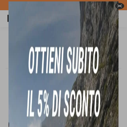
Spedizione GRATUITA per ordini superiori a 100€
Carrello
Cerca:
DC SHOES VIVA PANT pantaloni snow da
donna
Tu sei qui:
In offerta!