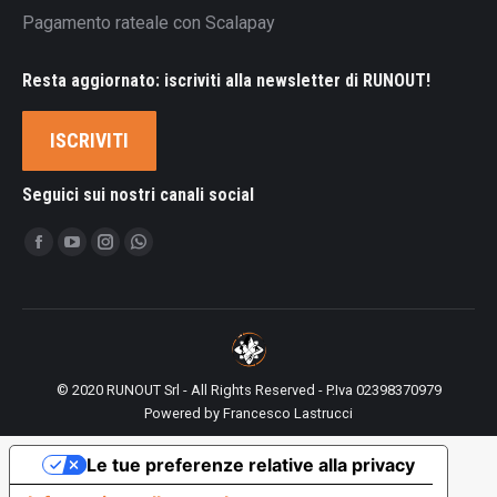
Pagamento rateale con Scalapay
Resta aggiornato: iscriviti alla newsletter di RUNOUT!
ISCRIVITI
Seguici sui nostri canali social
Ci puoi trovare su:
Facebook
YouTube
Instagram
Whatsapp
page
page
page
page
opens
opens
opens
opens
in
in
in
in
new
new
new
new
© 2020 RUNOUT Srl - All Rights Reserved - P.Iva 02398370979
window
window
window
window
Powered by
Francesco Lastrucci
Le tue preferenze relative alla privacy