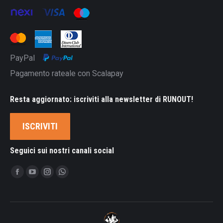
PayPal
Pagamento rateale con Scalapay
Resta aggiornato: iscriviti alla newsletter di RUNOUT!
ISCRIVITI
Seguici sui nostri canali social
Ci puoi trovare su:
Facebook
YouTube
Instagram
Whatsapp
page
page
page
page
opens
opens
opens
opens
in
in
in
in