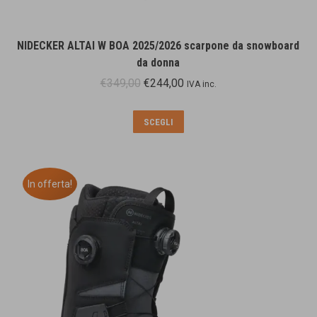
NIDECKER ALTAI W BOA 2025/2026 scarpone da snowboard
da donna
Il
Il
€
349,00
€
244,00
IVA inc.
prezzo
prezzo
originale
attuale
Questo
SCEGLI
era:
è:
prodotto
€349,00.
€244,00.
ha
più
In offerta!
varianti.
Le
opzioni
possono
essere
scelte
nella
pagina