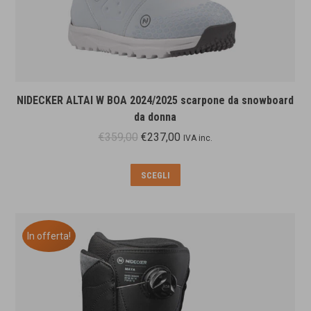
NIDECKER ALTAI W BOA 2024/2025 scarpone da snowboard
da donna
Il
Il
€
359,00
€
237,00
IVA inc.
prezzo
prezzo
originale
attuale
Questo
SCEGLI
era:
è:
prodotto
€359,00.
€237,00.
ha
più
In offerta!
varianti.
Le
opzioni
possono
essere