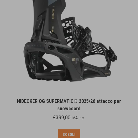
possono
essere
scelte
nella
pagina
del
prodotto
NIDECKER OG SUPERMATIC® 2025/26 attacco per
snowboard
€
399,00
IVA inc.
Questo
SCEGLI