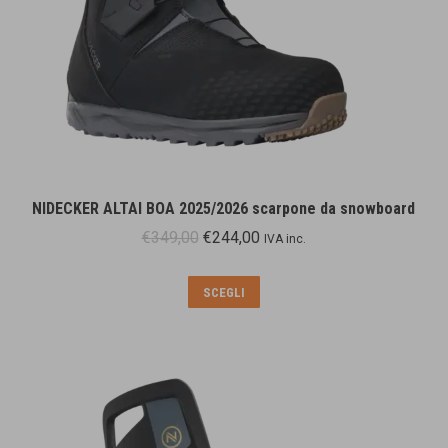
del
prodotto
NIDECKER ALTAI BOA 2025/2026 scarpone da snowboard
Il
Il
€
349,00
€
244,00
IVA inc.
prezzo
prezzo
originale
attuale
Questo
SCEGLI
era:
è:
prodotto
€349,00.
€244,00.
ha
più
varianti.
Le
opzioni