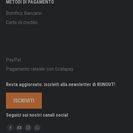
METODI DI PAGAMENTO
Bonifico Bancario
Carte di credito
PayPal
Pagamento rateale con Scalapay
Resta aggiornato: iscriviti alla newsletter di RUNOUT!
ISCRIVITI
Seguici sui nostri canali social
Ci puoi trovare su:
Facebook
YouTube
Instagram
Whatsapp