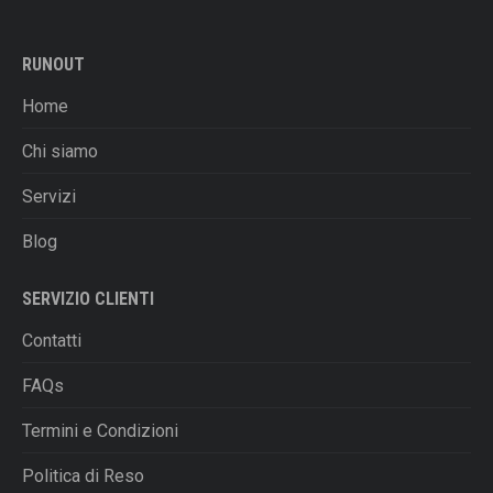
varianti.
Le
RUNOUT
opzioni
possono
Home
essere
scelte
Chi siamo
nella
Servizi
pagina
del
Blog
prodotto
SERVIZIO CLIENTI
Contatti
FAQs
Termini e Condizioni
Politica di Reso