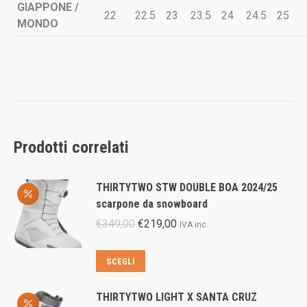
GIAPPONE /
22
22.5
23
23.5
24
24.5
25
MONDO
Prodotti correlati
THIRTYTWO STW DOUBLE BOA 2024/25
scarpone da snowboard
Il
Il
€
349,00
€
219,00
IVA inc.
prezzo
prezzo
originale
attuale
Questo
SCEGLI
era:
è:
prodotto
€349,00.
€219,00.
ha
THIRTYTWO LIGHT X SANTA CRUZ
più