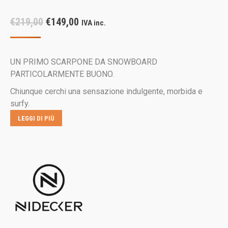
Il
Il
€
219,00
€
149,00
IVA inc.
prezzo
prezzo
originale
attuale
UN PRIMO SCARPONE DA SNOWBOARD
era:
è:
PARTICOLARMENTE BUONO.
€219,00.
€149,00.
Chiunque cerchi una sensazione indulgente, morbida e
surfy.
LEGGI DI PIÙ