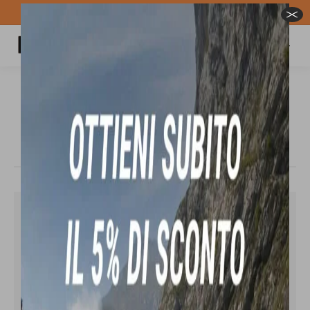
Spedizione GRATUITA per ordini superiori a 100€
Carrello
Cerca:
NIDECKER MAYA BOA scarpone da
snowboard
Tu sei qui:
In offerta!