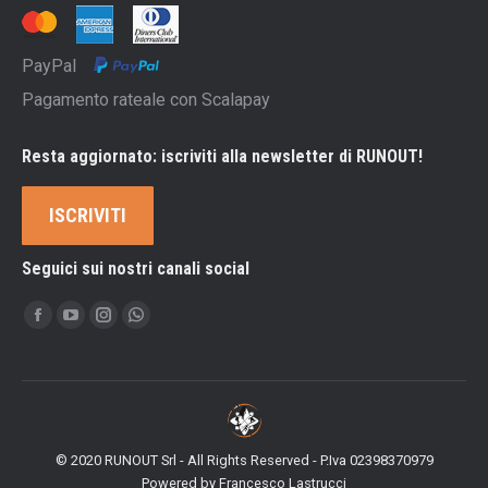
PayPal
Pagamento rateale con Scalapay
Resta aggiornato: iscriviti alla newsletter di RUNOUT!
ISCRIVITI
Seguici sui nostri canali social
Ci puoi trovare su:
Facebook
YouTube
Instagram
Whatsapp
page
page
page
page
opens
opens
opens
opens
in
in
in
in
new
new
new
new
© 2020 RUNOUT Srl - All Rights Reserved - P.Iva 02398370979
window
window
window
window
Powered by
Francesco Lastrucci