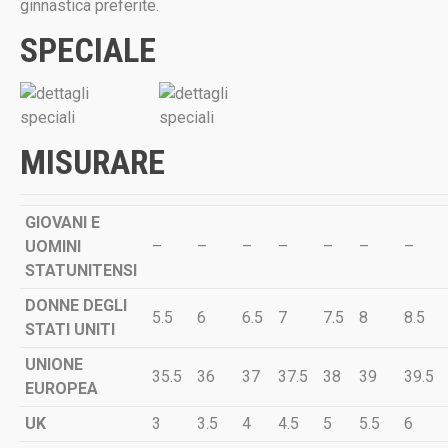
ginnastica preferite.
SPECIALE
MISURARE
GIOVANI E
UOMINI
–
–
–
–
–
–
–
STATUNITENSI
DONNE DEGLI
5.5
6
6.5
7
7.5
8
8.5
STATI UNITI
UNIONE
35.5
36
37
37.5
38
39
39.5
EUROPEA
UK
3
3.5
4
4.5
5
5.5
6