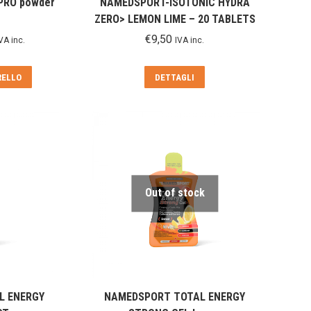
PRO powder
NAMEDSPORT-ISOTONIC HYDRA
ZERO> LEMON LIME – 20 TABLETS
€
9,50
VA inc.
IVA inc.
rezzo
e
ttuale
RELLO
DETTAGLI
:
59,00.
Out of stock
L ENERGY
NAMEDSPORT TOTAL ENERGY