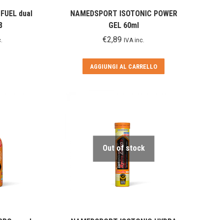
UEL dual
NAMEDSPORT ISOTONIC POWER
8
GEL 60ml
€
2,89
.
IVA inc.
Questo
AGGIUNGI AL CARRELLO
prodotto
ha
più
varianti.
Le
opzioni
possono
Out of stock
essere
scelte
nella
pagina
del
prodotto