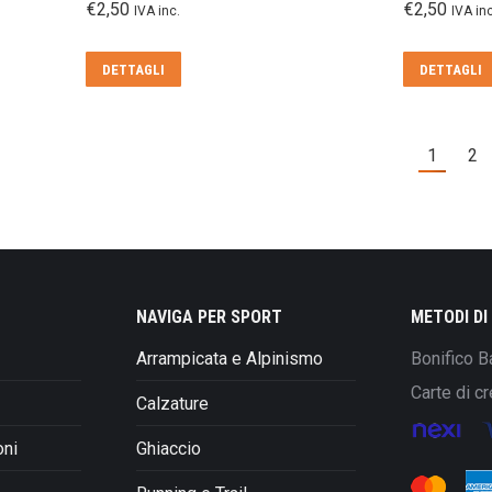
€
2,50
€
2,50
IVA inc.
IVA inc
DETTAGLI
DETTAGLI
1
2
NAVIGA PER SPORT
METODI D
Arrampicata e Alpinismo
Bonifico B
Carte di cr
Calzature
oni
Ghiaccio