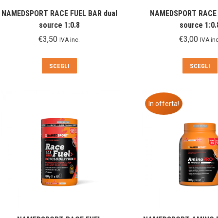
NAMEDSPORT RACE FUEL BAR dual
NAMEDSPORT RACE F
source 1:0.8
source 1:0.
€
3,50
€
3,00
IVA inc.
IVA inc
Questo
SCEGLI
SCEGLI
prodotto
ha
più
In offerta!
varianti.
Le
opzioni
possono
essere
scelte
nella
pagina
del
prodotto