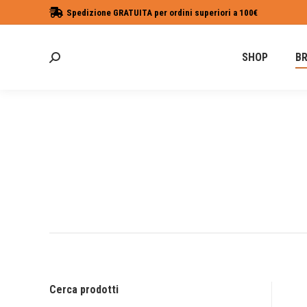
Spedizione GRATUITA per ordini superiori a 100€
SHOP
B
Cerca:
Cerca prodotti