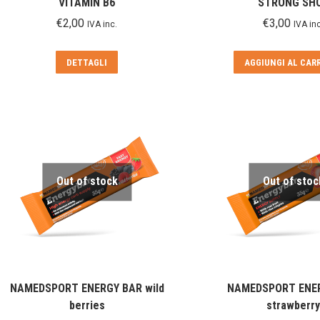
VITAMIN B6
STRONG SH
€
2,00
€
3,00
IVA inc.
IVA inc
DETTAGLI
AGGIUNGI AL CAR
Out of stock
Out of stoc
NAMEDSPORT ENERGY BAR wild
NAMEDSPORT ENE
berries
strawberry