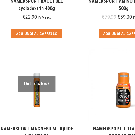
NAMEDSPORT RACE FUEL
NAMEDSPORT AMINO 
cyclodextrin 400g
500g
Il
Il
€
22,90
€
79,99
€
59,00
IVA inc.
I
prezzo
p
original
a
AGGIUNGI AL CARRELLO
AGGIUNGI AL CAR
era:
è
€79,99.
€
Out of stock
NAMEDSPORT MAGNESIUM LIQUID+
NAMEDSPORT TOTA