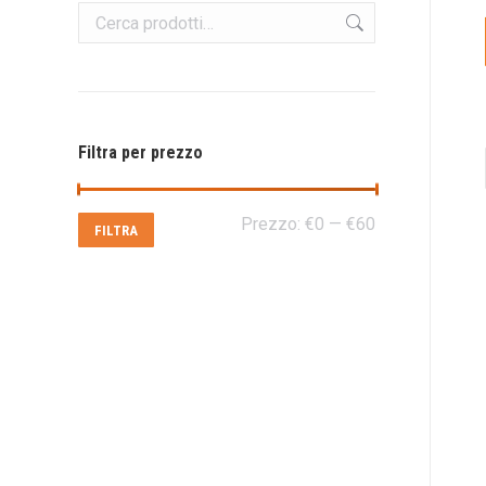
Filtra per prezzo
Prezzo
Prezzo
Prezzo:
€0
—
€60
FILTRA
Min
Max