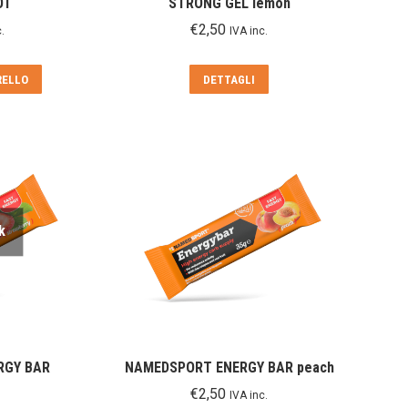
OT
STRONG GEL lemon
€
2,50
.
IVA inc.
RELLO
DETTAGLI
k
RGY BAR
NAMEDSPORT ENERGY BAR peach
€
2,50
IVA inc.