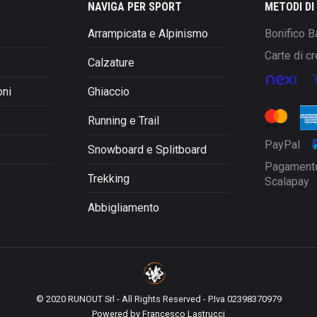
opzioni
NAVIGA PER SPORT
METODI D
possono
Arrampicata e Alpinismo
Bonifico B
essere
scelte
Carte di cr
Calzature
nella
pagina
oni
Ghiaccio
del
prodotto
Running e Trail
PayPal
Snowboard e Splitboard
Pagamento
Trekking
Scalapay
Abbigliamento
© 2020 RUNOUT Srl - All Rights Reserved - P.Iva 02398370979
Powered by
Francesco Lastrucci