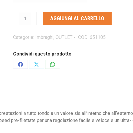
BLACK
AGGIUNGI AL CARRELLO
DIAMOND
WOMEN'S
MOMENTUM
Categorie:
Imbraghi
,
OUTLET
COD:
651105
3S
imbrago
Condividi questo prodotto
per
donna
Condividi
Condividi
Condividi
quantità
su
su
su
Facebook
X
WhatsApp
 prestazioni a tutto tondo a un valore sia all’interno che all’este
eed ​​pre-filettate per una regolazione facile e veloce e un ultra- 