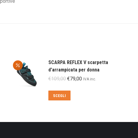
SCARPA REFLEX V scarpetta
d'arrampicata per donna
Il
Il
€
109,00
€
79,00
IVA inc.
prezzo
prezzo
originale
attuale
Questo
SCEGLI
era:
è:
prodotto
€109,00.
€79,00.
ha
più
varianti.
Le