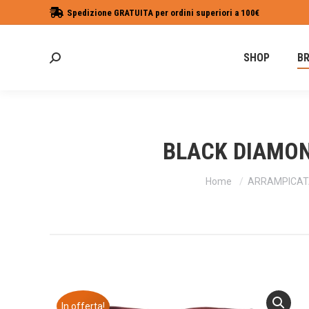
Spedizione GRATUITA per ordini superiori a 100€
SHOP
B
Cerca:
BLACK DIAMON
Tu sei qui:
Home
ARRAMPICATA
In offerta!