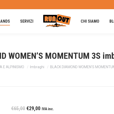
RANDS
SERVIZI
CHI SIAMO
BL
D WOMEN’S MOMENTUM 3S imbr
 E ALPINISMO
Imbraghi
BLACK DIAMOND WOMEN’S MOMENTUM 
Il
Il
€
65,00
€
29,00
IVA inc.