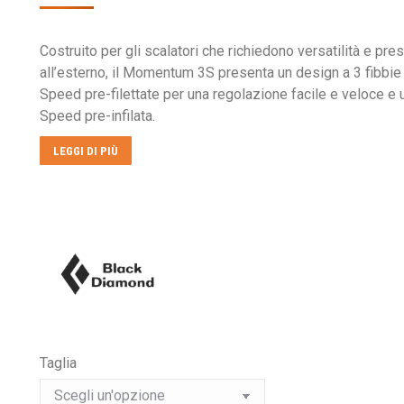
prezzo
prezzo
originale
attuale
Costruito per gli scalatori che richiedono versatilità e pres
era:
è:
all’esterno, il Momentum 3S presenta un design a 3 fibbie 
€65,00.
€29,00.
Speed ​​pre-filettate per una regolazione facile e veloce e 
Speed ​​pre-infilata.
LEGGI DI PIÙ
Taglia