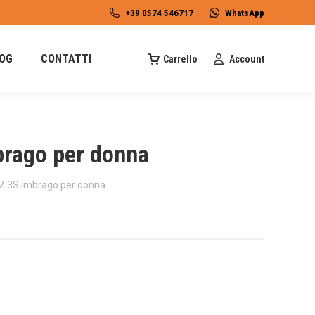
+39 0574 546717
WhatsApp
OG
CONTATTI
Carrello
Account
ago per donna
3S imbrago per donna