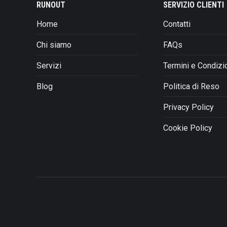
opzioni
RUNOUT
SERVIZIO CLIENTI
possono
Home
Contatti
essere
scelte
Chi siamo
FAQs
nella
pagina
Servizi
Termini e Condizi
del
prodotto
Blog
Politica di Reso
Privacy Policy
Cookie Policy