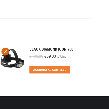
BLACK DIAMOND ICON 700
Il
Il
€
100,00
€
59,00
IVA inc.
prezzo
prezzo
originale
attuale
AGGIUNGI AL CARRELLO
era:
è:
€100,00.
€59,00.