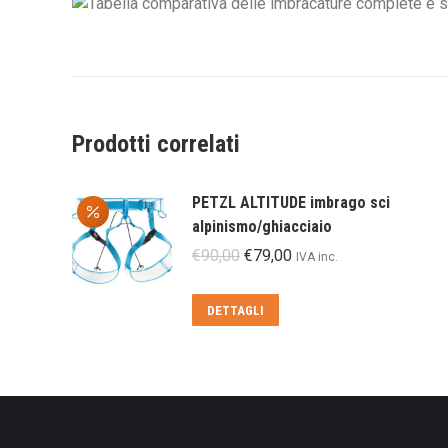
Prodotti correlati
PETZL ALTITUDE imbrago sci
alpinismo/ghiacciaio
Il
Il
€
90,00
€
79,00
IVA inc.
prezzo
prezzo
originale
attuale
Questo
DETTAGLI
era:
è:
prodotto
€90,00.
€79,00.
ha
più
varianti.
Le