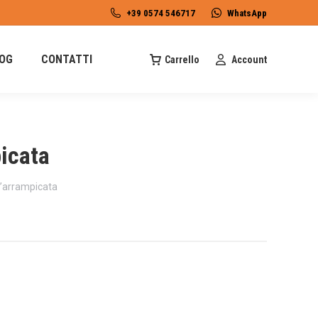
+39 0574 546717
WhatsApp
OG
CONTATTI
Carrello
Account
icata
’arrampicata