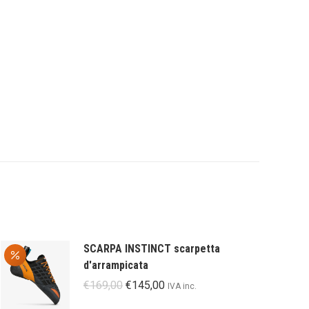
SCARPA INSTINCT scarpetta
d'arrampicata
Il
Il
€
169,00
€
145,00
IVA inc.
prezzo
prezzo