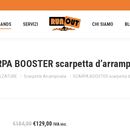
RANDS
SERVIZI
CHI SIAMO
BL
PA BOOSTER scarpetta d’arramp
LZATURE
Scarpette Arrampicata
SCARPA BOOSTER scarpetta d
Il
Il
€
184,00
€
129,00
IVA inc.