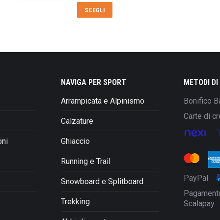
originale
attuale
Questo
SCEGLI
era:
è:
prodotto
€105,00.
€69,00.
ha
più
varianti.
Le
opzioni
NAVIGA PER SPORT
METODI D
possono
Arrampicata e Alpinismo
Bonifico B
essere
scelte
Carte di cr
Calzature
nella
pagina
oni
Ghiaccio
del
prodotto
Running e Trail
PayPal
Snowboard e Splitboard
Pagamento
Trekking
Scalapay