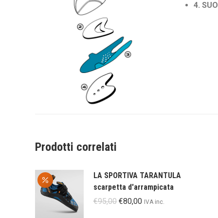
4. SU
Prodotti correlati
LA SPORTIVA TARANTULA
scarpetta d'arrampicata
Il
Il
€
95,00
€
80,00
IVA inc.
prezzo
prezzo