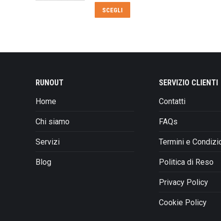
originale
attuale
Questo
SCEGLI
era:
è:
prodotto
€95,00.
€80,00.
ha
più
varianti.
Le
opzioni
RUNOUT
SERVIZIO CLIENTI
possono
Home
Contatti
essere
scelte
Chi siamo
FAQs
nella
pagina
Servizi
Termini e Condizi
del
prodotto
Blog
Politica di Reso
Privacy Policy
Cookie Policy