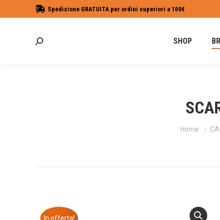
Spedizione GRATUITA per ordini superiori a 100€
SHOP
B
Cerca:
SCAR
Tu sei qui:
Home
CA
In offerta!