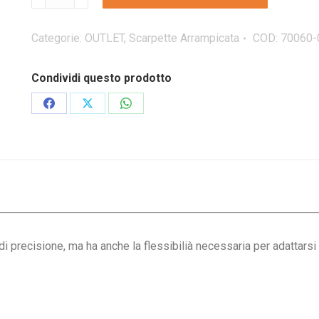
BOOSTER
scarpetta
d'arrampicata
Categorie:
OUTLET
,
Scarpette Arrampicata
COD:
70060-
quantità
Condividi questo prodotto
Condividi
Condividi
Condividi
su
su
su
Facebook
X
WhatsApp
di precisione, ma ha anche la flessibilià necessaria per adattars