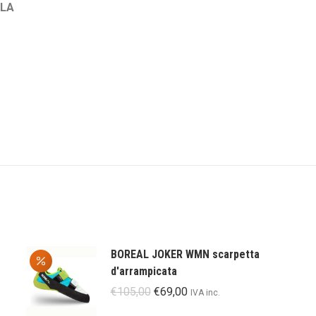
OLA
BOREAL JOKER WMN scarpetta
d'arrampicata
Il
Il
€
105,00
€
69,00
IVA inc.
prezzo
prezzo