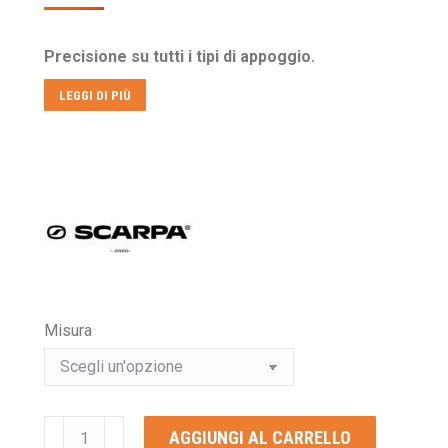
prezzo
prezzo
originale
attuale
Precisione su tutti i tipi di appoggio.
era:
è:
€184,00.
€129,00.
LEGGI DI PIÙ
Misura
SCARPA
AGGIUNGI AL CARRELLO