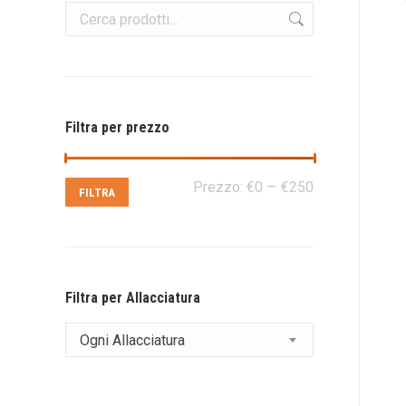
Filtra per prezzo
Prezzo
Prezzo
Prezzo:
€0
—
€250
FILTRA
Min
Max
Filtra per Allacciatura
Ogni Allacciatura