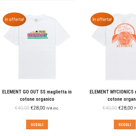
In offerta!
In offerta!
ELEMENT GO OUT SS maglietta in
ELEMENT MYCIONICS m
cotone organico
cotone organ
Il
Il
Il
Il
€
40,00
€
28,00
€
40,00
€
28,00
IVA inc.
I
prezzo
prezzo
prezzo
p
originale
attuale
original
a
Questo
SCEGLI
SCEGLI
era:
è:
era:
è
prodotto