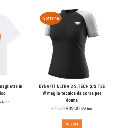
in
base
al
In offerta!
più
recente
aglietta in
DYNAFIT ULTRA 3 S.TECH S/S TEE
ico
W maglia tecnica da corsa per
donna
VA inc.
rezzo
Il
Il
€
75,00
€
49,00
IVA inc.
e
ttuale
prezzo
prezzo
Questo
:
originale
attuale
prodotto
Questo
SCEGLI