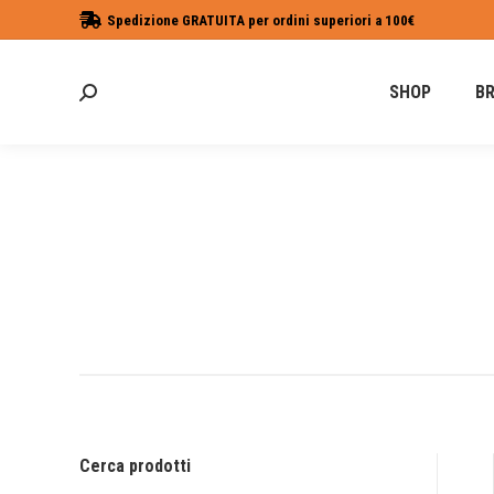
Spedizione GRATUITA per ordini superiori a 100€
SHOP
B
Cerca:
Cerca prodotti