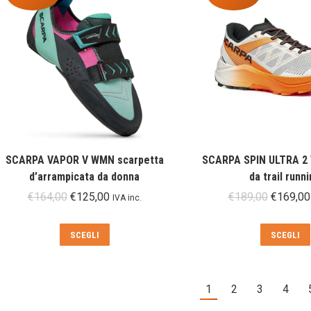
varianti.
Le
opzioni
possono
essere
scelte
nella
pagina
del
prodotto
SCARPA VAPOR V WMN scarpetta
SCARPA SPIN ULTRA 2
d’arrampicata da donna
da trail runn
Il
Il
Il
€
164,00
€
125,00
€
189,00
€
169,00
IVA inc.
prezzo
prezzo
prezzo
originale
attuale
original
Questo
SCEGLI
SCEGLI
era:
è:
era:
prodotto
€164,00.
€125,00.
€189,00
ha
più
1
2
3
4
varianti.