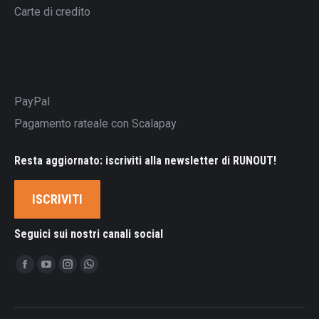
Carte di credito
PayPal
Pagamento rateale con Scalapay
Resta aggiornato: iscriviti alla newsletter di RUNOUT!
ISCRIVITI
Seguici sui nostri canali social
Ci puoi trovare su:
Facebook
YouTube
Instagram
Whatsapp
page
page
page
page
opens
opens
opens
opens