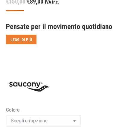
Il
Il
€
150,00
€
89,00
IVA inc.
prezzo
prezzo
originale
attuale
Pensate per il movimento quotidiano
era:
è:
€150,00.
€89,00.
LEGGI DI PIÙ
Colore