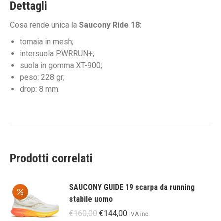
Dettagli
Cosa rende unica la
Saucony Ride 18:
tomaia in mesh;
intersuola PWRRUN+;
suola in gomma XT-900;
peso: 228 gr;
drop: 8 mm.
Prodotti correlati
SAUCONY GUIDE 19 scarpa da running
stabile uomo
Il
Il
€
160,00
€
144,00
IVA inc.