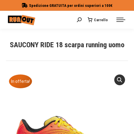
Spedizione GRATUITA per ordini superiori a 100€
Carrello
Cerca:
SAUCONY RIDE 18 scarpa running uomo
Tu sei qui:
In offerta!