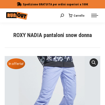
Spedizione GRATUITA per ordini superiori a 100€
Carrello
Cerca:
ROXY NADIA pantaloni snow donna
Tu sei qui:
In offerta!