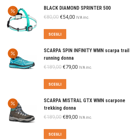
BLACK DIAMOND SPRINTER 500
Il
Il
€
80,00
€
54,00
IVA inc.
prezzo
prezzo
originale
attuale
Questo
SCEGLI
era:
è:
prodotto
€80,00.
€54,00.
ha
SCARPA SPIN INFINITY WMN scarpa trail
più
running donna
varianti.
Il
Il
€
189,00
€
79,00
IVA inc.
Le
prezzo
prezzo
opzioni
originale
attuale
Questo
SCEGLI
possono
era:
è:
prodotto
essere
€189,00.
€79,00.
ha
scelte
SCARPA MISTRAL GTX WMN scarpone
più
nella
trekking donna
varianti.
pagina
Il
Il
€
189,00
€
89,00
IVA inc.
Le
del
prezzo
prezzo
opzioni
prodotto
originale
attuale
Questo
SCEGLI
possono
era:
è:
prodotto