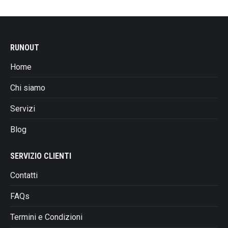
essere
€189,00.
€89,00.
ha
scelte
più
nella
varianti.
pagina
RUNOUT
Le
del
opzioni
prodotto
Home
possono
essere
Chi siamo
scelte
Servizi
nella
pagina
Blog
del
prodotto
SERVIZIO CLIENTI
Contatti
FAQs
Termini e Condizioni