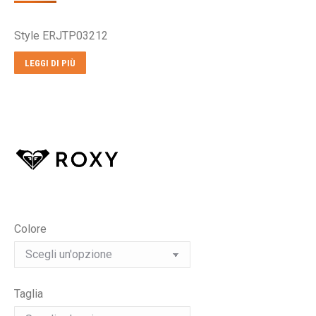
prezzo
prezzo
originale
attuale
Style ERJTP03212
era:
è:
€199,00.
€99,00.
LEGGI DI PIÙ
Colore
Taglia