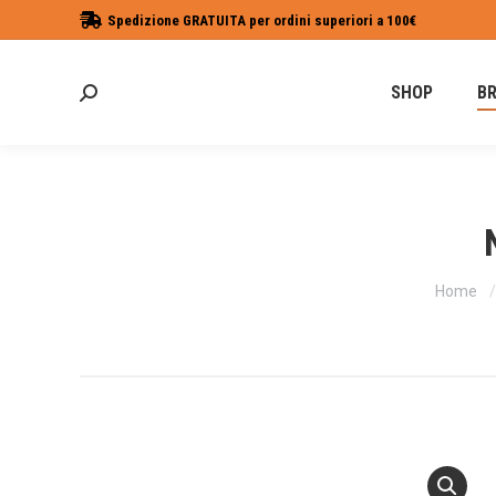
Spedizione GRATUITA per ordini superiori a 100€
SHOP
B
Cerca:
Tu sei q
Home