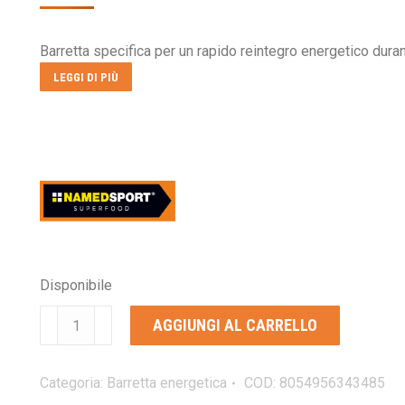
Barretta specifica per un rapido reintegro energetico durante
LEGGI DI PIÙ
Disponibile
NAMEDSPORT
AGGIUNGI AL CARRELLO
ENERGY
BAR
peach
Categoria:
Barretta energetica
COD:
8054956343485
quantità