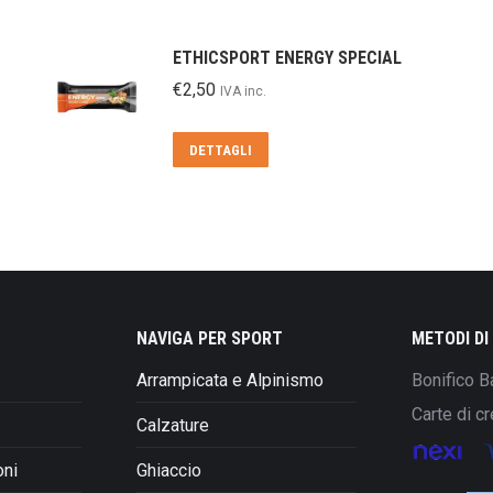
ETHICSPORT ENERGY SPECIAL
€
2,50
IVA inc.
DETTAGLI
NAVIGA PER SPORT
METODI D
Arrampicata e Alpinismo
Bonifico B
Carte di cr
Calzature
oni
Ghiaccio