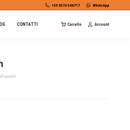
+39 0574 546717
WhatsApp
OG
CONTATTI
Carrello
Account
h
R peach