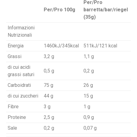
Per/Pro
Per/Pro 100g
barretta/bar/riegel
(35g)
Informazioni
Nutrizionali
Energia
1460kJ/345kcal
511kJ/121 kcal
Grassi
3,2 g
1,1 g
di cui acidi
0,5 g
0,2 g
grassi saturi
Carboidrati
75 g
26 g
di cui zuccheri
44 g
15 g
Fibre
3 g
1 g
Proteine
2,5 g
0,9 g
Sale
0,2 g
0,07 g