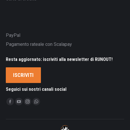
PayPal
Pagamento rateale con Scalapay
Resta aggiornato: iscriviti alla newsletter di RUNOUT!
ISCRIVITI
Seguici sui nostri canali social
Ci puoi trovare su:
Facebook
YouTube
Instagram
Whatsapp
page
page
page
page
opens
opens
opens
opens
in
in
in
in