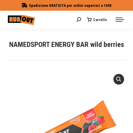
Spedizione GRATUITA per ordini superiori a 100€
Carrello
Cerca:
NAMEDSPORT ENERGY BAR wild berries
Tu sei qui: