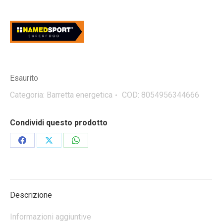
Esaurito
Categoria:
Barretta energetica
COD:
8054956344666
Condividi questo prodotto
Condividi
Condividi
Condividi
su
su
su
Facebook
X
WhatsApp
Descrizione
Informazioni aggiuntive