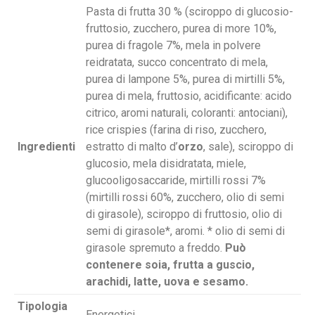
Pasta di frutta 30 % (sciroppo di glucosio-
fruttosio, zucchero, purea di more 10%,
purea di fragole 7%, mela in polvere
reidratata, succo concentrato di mela,
purea di lampone 5%, purea di mirtilli 5%,
purea di mela, fruttosio, acidificante: acido
citrico, aromi naturali, coloranti: antociani),
rice crispies (farina di riso, zucchero,
Ingredienti
estratto di malto d’
orzo
, sale), sciroppo di
glucosio, mela disidratata, miele,
glucooligosaccaride, mirtilli rossi 7%
(mirtilli rossi 60%, zucchero, olio di semi
di girasole), sciroppo di fruttosio, olio di
semi di girasole*, aromi. * olio di semi di
girasole spremuto a freddo.
Può
contenere soia, frutta a guscio,
arachidi, latte, uova e sesamo.
Tipologia
Energetici