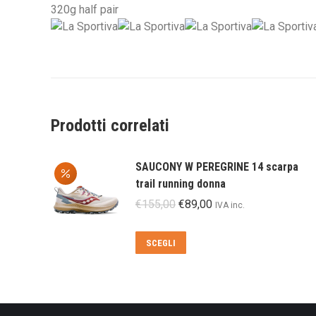
320g half pair
Prodotti correlati
SAUCONY W PEREGRINE 14 scarpa
trail running donna
Il
Il
€
155,00
€
89,00
IVA inc.
prezzo
prezzo
originale
attuale
Questo
SCEGLI
era:
è:
prodotto
€155,00.
€89,00.
ha
più
varianti.