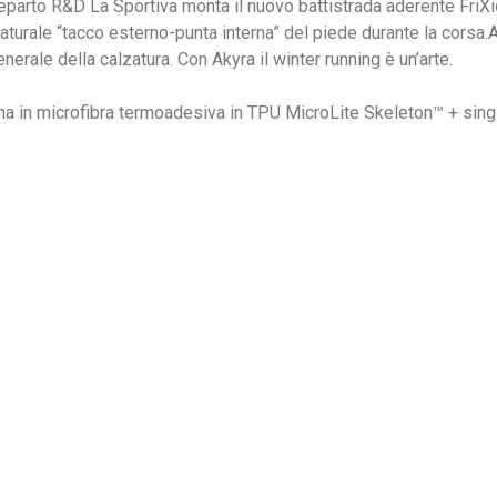
al reparto R&D La Sportiva monta il nuovo battistrada aderente F
aturale “tacco esterno-punta interna” del piede durante la corsa.
enerale della calzatura. Con Akyra il winter running è un’arte.
na in microfibra termoadesiva in TPU MicroLite Skeleton™ + singl