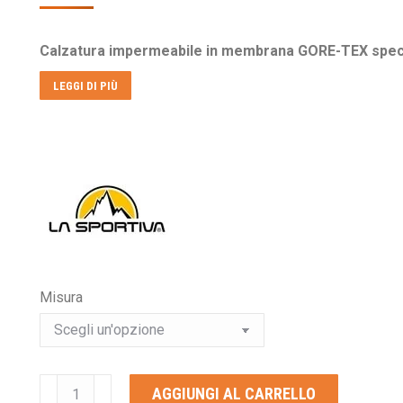
prezzo
prezzo
originale
attuale
Calzatura impermeabile in membrana GORE-TEX specif
era:
è:
€200,00.
€129,00.
LEGGI DI PIÙ
Misura
LA
AGGIUNGI AL CARRELLO