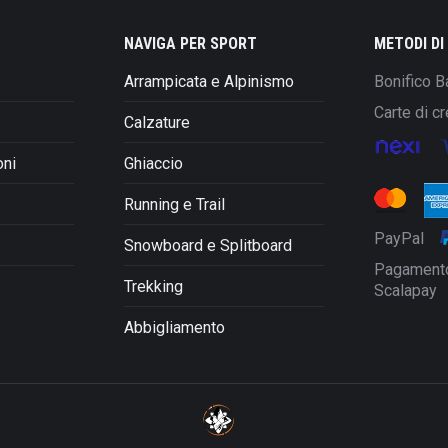
Le
opzioni
NAVIGA PER SPORT
METODI D
possono
Arrampicata e Alpinismo
Bonifico B
essere
scelte
Carte di cr
Calzature
nella
pagina
oni
Ghiaccio
del
prodotto
Running e Trail
PayPal
Snowboard e Splitboard
Pagamento
Trekking
Scalapay
Abbigliamento