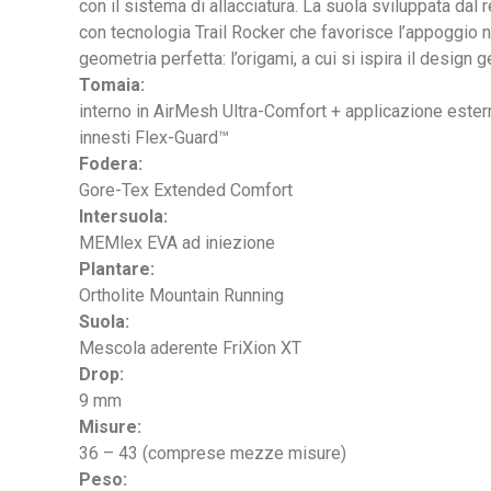
con il sistema di allacciatura. La suola sviluppata d
con tecnologia Trail Rocker che favorisce l’appoggio n
geometria perfetta: l’origami, a cui si ispira il design g
Tomaia:
interno in AirMesh Ultra-Comfort + applicazione ester
innesti Flex-Guard™
Fodera:
Gore-Tex Extended Comfort
Intersuola:
MEMlex EVA ad iniezione
Plantare:
Ortholite Mountain Running
Suola:
Mescola aderente FriXion XT
Drop:
9 mm
Misure:
36 – 43 (comprese mezze misure)
Peso: