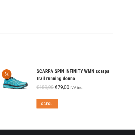
SCARPA SPIN INFINITY WMN scarpa
trail running donna
Il
Il
€
189,00
€
79,00
IVA inc.
prezzo
prezzo
originale
attuale
Questo
SCEGLI
era:
è:
prodotto
€189,00.
€79,00.
ha
più
varianti.