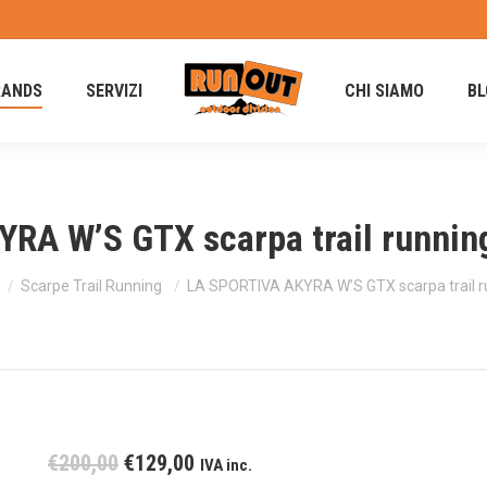
RANDS
SERVIZI
CHI SIAMO
BL
RA W’S GTX scarpa trail running
Scarpe Trail Running
LA SPORTIVA AKYRA W’S GTX scarpa trail r
Il
Il
€
200,00
€
129,00
IVA inc.