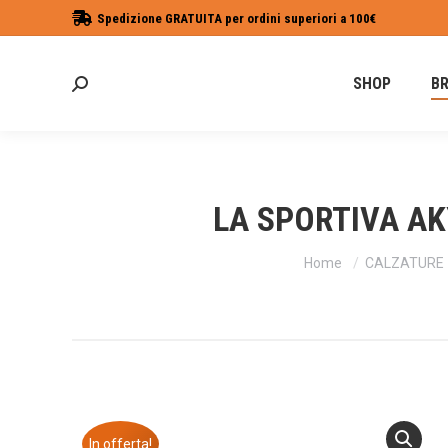
Spedizione GRATUITA per ordini superiori a 100€
SHOP
B
Cerca:
LA SPORTIVA AKY
Tu sei qui:
Home
CALZATURE
In offerta!