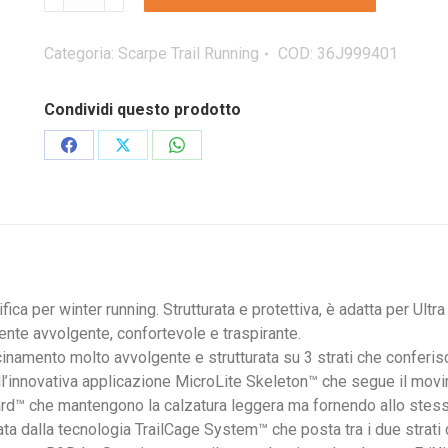
SPORTIVA
AKYRA
W'S
Categoria:
Scarpe Trail Running
COD:
36J999401
GTX
scarpa
Condividi questo prodotto
trail
running
Condividi
Condividi
Condividi
invernale
su
su
su
donna
Facebook
X
WhatsApp
quantità
per winter running. Strutturata e protettiva, è adatta per Ultra
ente avvolgente, confortevole e traspirante.
inamento molto avvolgente e strutturata su 3 strati che conferisco
 all’innovativa applicazione MicroLite Skeleton™ che segue il mov
uard™ che mantengono la calzatura leggera ma fornendo allo stess
data dalla tecnologia TrailCage System™ che posta tra i due strat