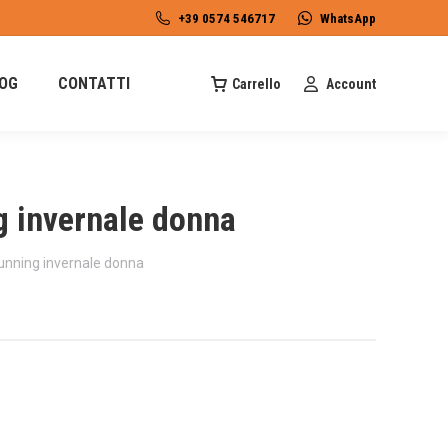
+39 0574 546717
WhatsApp
OG
CONTATTI
Carrello
Account
 invernale donna
unning invernale donna