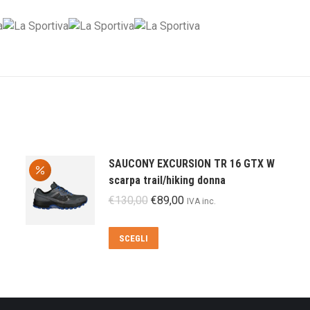
SAUCONY EXCURSION TR 16 GTX W
scarpa trail/hiking donna
Il
Il
€
130,00
€
89,00
IVA inc.
prezzo
prezzo
originale
attuale
Questo
SCEGLI
era:
è:
prodotto
€130,00.
€89,00.
ha
più
varianti.