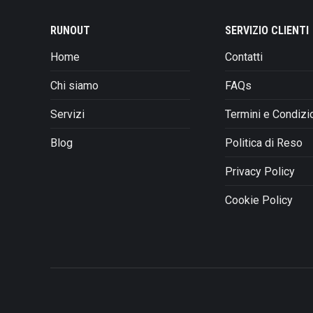
Le
opzioni
RUNOUT
SERVIZIO CLIENTI
possono
Home
Contatti
essere
scelte
Chi siamo
FAQs
nella
pagina
Servizi
Termini e Condizi
del
prodotto
Blog
Politica di Reso
Privacy Policy
Cookie Policy