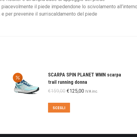
iacevolmente il piede impedendone lo scivolamento all’interno 
 e per prevenire il surriscaldamento del piede
SCARPA SPIN PLANET WMN scarpa
trail running donna
Il
Il
€
159,00
€
125,00
IVA inc.
prezzo
prezzo
originale
attuale
Questo
SCEGLI
era:
è:
prodotto
€159,00.
€125,00.
ha
più
varianti.