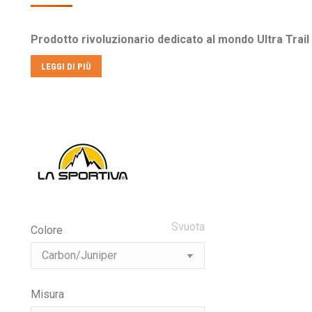
prezzo
prezzo
originale
attuale
Prodotto rivoluzionario dedicato al mondo Ultra Trail 
era:
è:
€160,00.
€109,00.
LEGGI DI PIÙ
Svuota
Colore
Misura