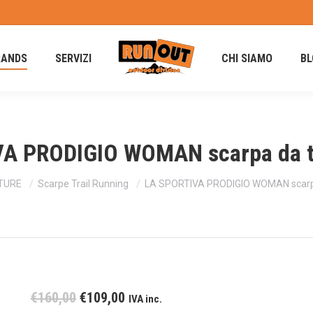
RANDS
SERVIZI
CHI SIAMO
BL
A PRODIGIO WOMAN scarpa da tr
TURE
Scarpe Trail Running
LA SPORTIVA PRODIGIO WOMAN scarpa 
Il
Il
€
160,00
€
109,00
IVA inc.