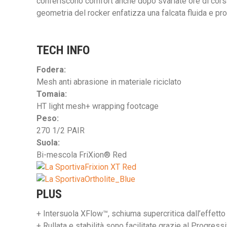
conferiscono comfort anche dopo svariate ore di corsa
geometria del rocker enfatizza una falcata fluida e pr
TECH INFO
Fodera:
Mesh anti abrasione in materiale riciclato
Tomaia:
HT light mesh+ wrapping footcage
Peso:
270 1/2 PAIR
Suola:
Bi-mescola FriXion® Red
Frixion XT Red
Ortholite_Blue
PLUS
+ Intersuola XFlow™, schiuma supercritica dall’effetto
+ Rullata e stabilità sono facilitate grazie al Progre