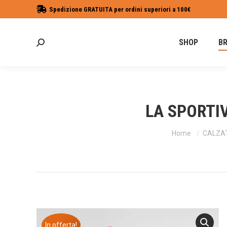
Spedizione GRATUITA per ordini superiori a 100€
SHOP
B
Cerca:
LA SPORTIV
Tu sei qui:
Home
CALZA
In offerta!