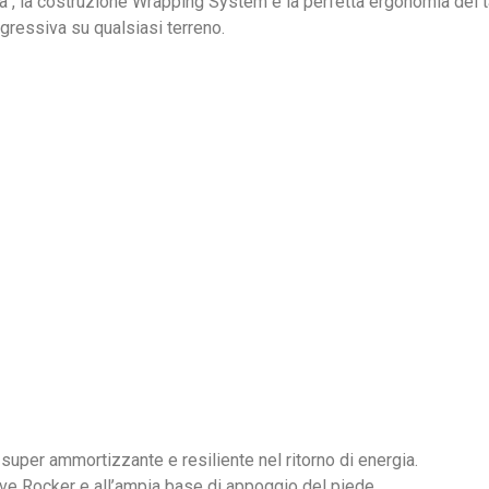
 , la costruzione Wrapping System e la perfetta ergonomia del ta
ogressiva su qualsiasi terreno.
 super ammortizzante e resiliente nel ritorno di energia.
ssive Rocker e all’ampia base di appoggio del piede