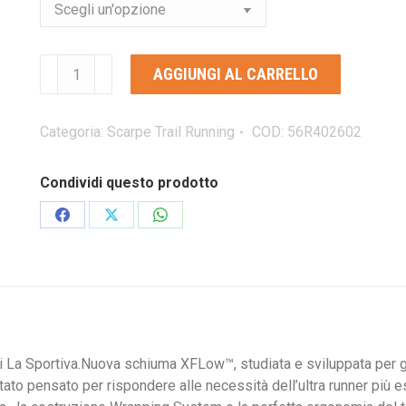
LA
AGGIUNGI AL CARRELLO
SPORTIVA
PRODIGIO
WOMAN
Categoria:
Scarpe Trail Running
COD:
56R402602
scarpa
da
Condividi questo prodotto
trail
running
Condividi
Condividi
Condividi
quantità
su
su
su
Facebook
X
WhatsApp
 di La Sportiva.Nuova schiuma XFLow™, studiata e sviluppata per
ato pensato per rispondere alle necessità dell’ultra runner più es