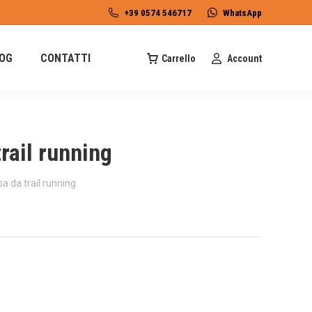
+39 0574 546717
WhatsApp
OG
CONTATTI
Carrello
Account
ail running
da trail running