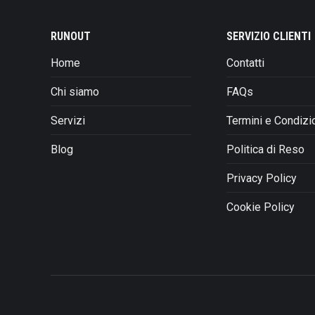
Le
opzioni
RUNOUT
SERVIZIO CLIENTI
possono
Home
Contatti
essere
scelte
Chi siamo
FAQs
nella
pagina
Servizi
Termini e Condizi
del
prodotto
Blog
Politica di Reso
Privacy Policy
Cookie Policy