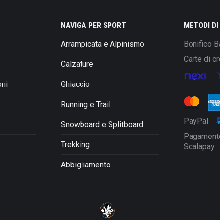
Le
opzioni
NAVIGA PER SPORT
METODI D
possono
Arrampicata e Alpinismo
Bonifico B
essere
scelte
Carte di cr
Calzature
nella
pagina
oni
Ghiaccio
del
prodotto
Running e Trail
PayPal
Snowboard e Splitboard
Pagamento
Trekking
Scalapay
Abbigliamento