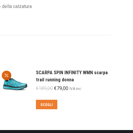
della calzatura
SCARPA SPIN INFINITY WMN scarpa
trail running donna
Il
Il
€
189,00
€
79,00
IVA inc.
prezzo
prezzo
originale
attuale
Questo
SCEGLI
era:
è:
prodotto
€189,00.
€79,00.
ha
più
varianti.