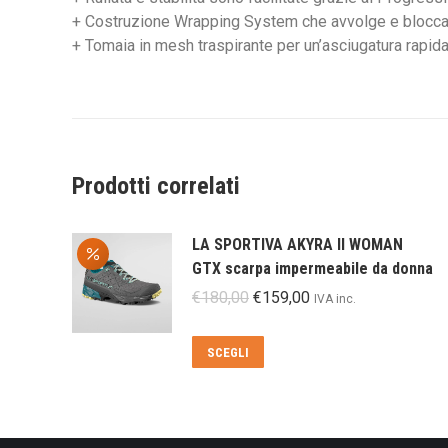
+ Costruzione Wrapping System che avvolge e blocca p
+ Tomaia in mesh traspirante per un’asciugatura rapida
Prodotti correlati
LA SPORTIVA AKYRA II WOMAN
GTX scarpa impermeabile da donna
Il
Il
€
180,00
€
159,00
IVA inc.
prezzo
prezzo
originale
attuale
Questo
SCEGLI
era:
è:
prodotto
€180,00.
€159,00.
ha
più
varianti.