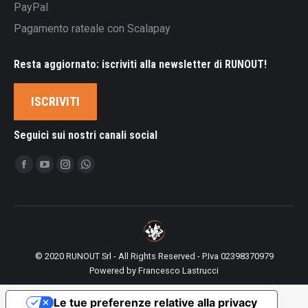
PayPal
Pagamento rateale con Scalapay
Resta aggiornato: iscriviti alla newsletter di RUNOUT!
ISCRIVITI
Seguici sui nostri canali social
Ci puoi trovare su:
Facebook
YouTube
Instagram
Whatsapp
page
page
page
page
opens
opens
opens
opens
in
in
in
in
new
new
new
new
© 2020 RUNOUT Srl - All Rights Reserved - P.Iva 02398370979
window
window
window
window
Powered by
Francesco Lastrucci
Le tue preferenze relative alla privacy