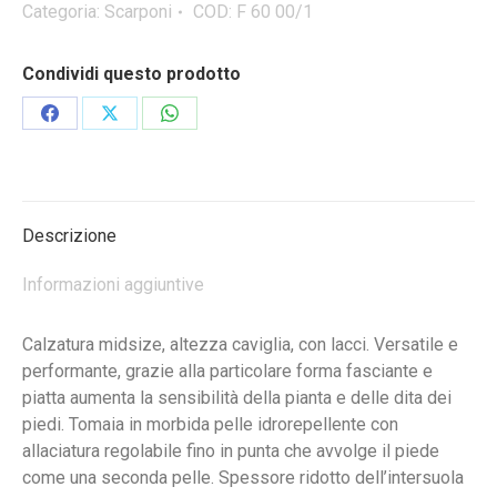
scarpone
Categoria:
Scarponi
COD:
F 60 00/1
da
trekking
Condividi questo prodotto
quantità
Condividi
Condividi
Condividi
su
su
su
Facebook
X
WhatsApp
Descrizione
Informazioni aggiuntive
Calzatura midsize, altezza caviglia, con lacci. Versatile e
performante, grazie alla particolare forma fasciante e
piatta aumenta la sensibilità della pianta e delle dita dei
piedi. Tomaia in morbida pelle idrorepellente con
allaciatura regolabile fino in punta che avvolge il piede
come una seconda pelle. Spessore ridotto dell’intersuola