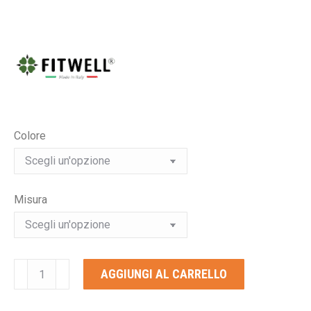
Colore
Misura
FITWELL
AGGIUNGI AL CARRELLO
BIG
WALL