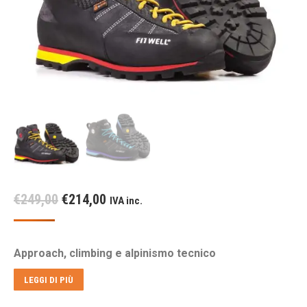
Il
Il
€
249,00
€
214,00
IVA inc.
prezzo
prezzo
originale
attuale
Approach, climbing e alpinismo tecnico
era:
è:
€249,00.
€214,00.
LEGGI DI PIÙ