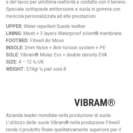
e del tacco per un’ottima reattività e contatto con il terreno.
Speciale sottopiede antitorsione e suola in gomma con
mescola personalizzata ad alte prestazioni.
UPPER:
Water repellent Suede leather
LINING:
Mesh + 3 layers Waterproof eVent® membrane
FOOTBED:
Fitwell Air Move
INSOLE:
2mm Nylon + Anti-torsion system + PE
SOLE:
Vibram® Mulaz Evo + double density EVA
SIZE:
4 – 12 ½ UK
WEIGHT:
574gr ½ pair size 8
VIBRAM®
Azienda leader mondiale nella produzione di suole.
L’utilizzo delle suole Vibram® nella produzione Fitwell
rende il prodotto finale qualitativamente superiore per il