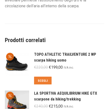
alveolare permette l’assorbimento degli urti e la
circolazione dell’aria all’interno della scarpa.
Prodotti correlati
TOPO ATHLETIC TRAILVENTURE 2 WP
scarpa hiking uomo
Il
Il
€
220,00
€
199,00
IVA inc.
prezzo
prezzo
originale
attuale
Questo
SCEGLI
era:
è:
prodotto
€220,00.
€199,00.
ha
LA SPORTIVA AEQUILIBRIUM HIKE GTX
più
scarpone da hiking/trekking
varianti.
Il
Il
€
240,00
€
215,00
IVA inc.
Le