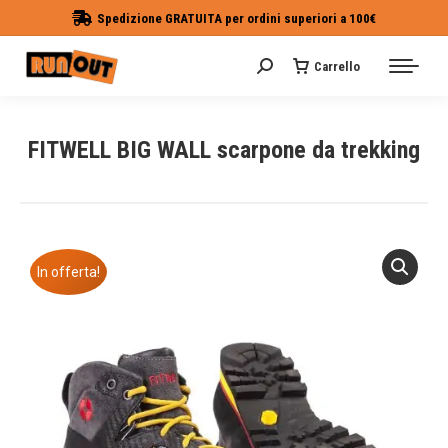
Spedizione GRATUITA per ordini superiori a 100€
Carrello
Cerca:
FITWELL BIG WALL scarpone da trekking
Tu sei qui:
In offerta!