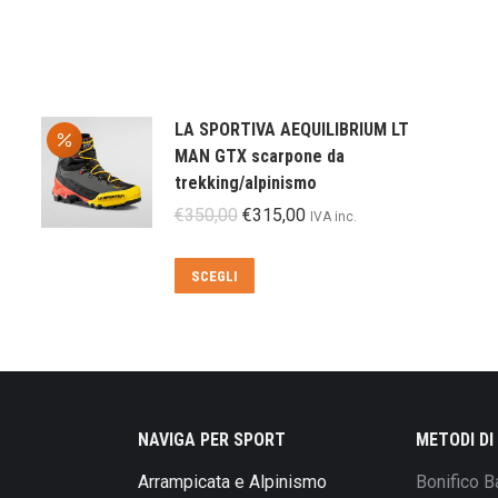
LA SPORTIVA AEQUILIBRIUM LT
MAN GTX scarpone da
trekking/alpinismo
Il
Il
€
350,00
€
315,00
IVA inc.
prezzo
prezzo
originale
attuale
Questo
SCEGLI
era:
è:
prodotto
€350,00.
€315,00.
ha
più
varianti.
Le
opzioni
NAVIGA PER SPORT
METODI D
possono
Arrampicata e Alpinismo
Bonifico B
essere