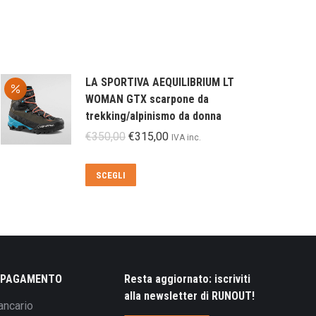
LA SPORTIVA AEQUILIBRIUM LT
WOMAN GTX scarpone da
trekking/alpinismo da donna
Il
Il
€
350,00
€
315,00
IVA inc.
prezzo
prezzo
originale
attuale
Questo
SCEGLI
era:
è:
prodotto
€350,00.
€315,00.
ha
più
varianti.
Le
opzioni
I PAGAMENTO
Resta aggiornato: iscriviti
possono
alla newsletter di RUNOUT!
ancario
essere