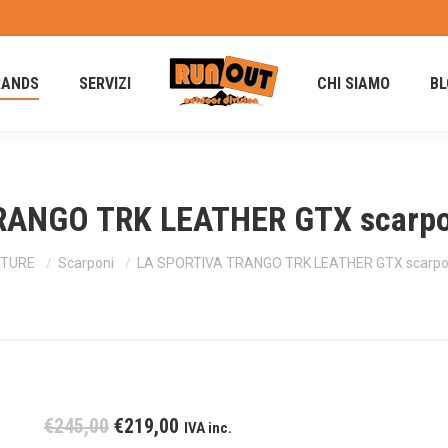
RANDS
SERVIZI
CHI SIAMO
BL
RANGO TRK LEATHER GTX scarpo
TURE
Scarponi
LA SPORTIVA TRANGO TRK LEATHER GTX scarpo
Il
Il
€
245,00
€
219,00
IVA inc.