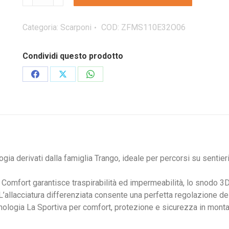
SPORTIVA
TRANGO
TRK
Categoria:
Scarponi
COD:
ZFMS110E32O06
LEATHER
GTX
Condividi questo prodotto
scarpone
da
Condividi
Condividi
Condividi
montagna
su
su
su
quantità
Facebook
X
WhatsApp
ia derivati dalla famiglia Trango, ideale per percorsi su sentier
ort garantisce traspirabilità ed impermeabilità, lo snodo 3D F
L’allacciatura differenziata consente una perfetta regolazione d
cnologia La Sportiva per comfort, protezione e sicurezza in mont