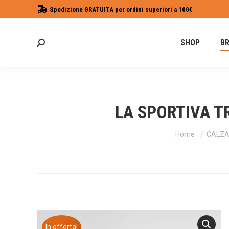
Spedizione GRATUITA per ordini superiori a 100€
SHOP
B
Cerca:
LA SPORTIVA T
Tu sei qui:
Home
CALZA
In offerta!