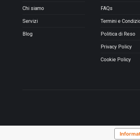
scelte
Chi siamo
FAQs
nella
pagina
Servizi
Termini e Condizi
del
prodotto
Blog
Politica di Reso
Privacy Policy
Cookie Policy
Informat