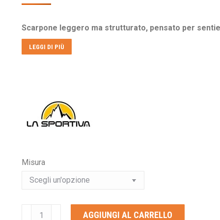
prezzo
prezzo
originale
attuale
Scarpone leggero ma strutturato, pensato per sentier
era:
è:
€245,00.
€219,00.
LEGGI DI PIÙ
Misura
LA
AGGIUNGI AL CARRELLO