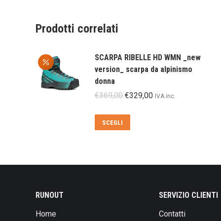
Prodotti correlati
SCARPA RIBELLE HD WMN _new
version_ scarpa da alpinismo
donna
Il
Il
€
369,00
€
329,00
IVA inc.
prezzo
prezzo
originale
attuale
Questo
SCEGLI
era:
è:
prodotto
€369,00.
€329,00.
ha
più
varianti.
Le
opzioni
RUNOUT
SERVIZIO CLIENTI
possono
Home
Contatti
essere