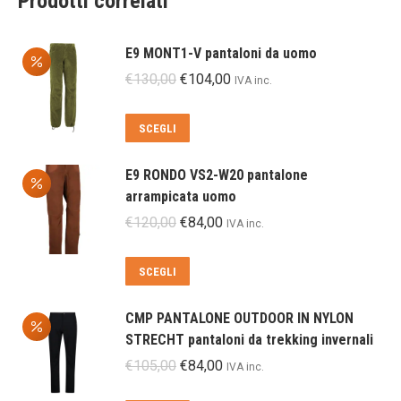
Prodotti correlati
E9 MONT1-V pantaloni da uomo
Il
Il
€
130,00
€
104,00
IVA inc.
prezzo
prezzo
originale
attuale
Questo
SCEGLI
era:
è:
prodotto
€130,00.
€104,00.
ha
E9 RONDO VS2-W20 pantalone
più
arrampicata uomo
varianti.
Il
Il
€
120,00
€
84,00
IVA inc.
Le
prezzo
prezzo
opzioni
originale
attuale
Questo
SCEGLI
possono
era:
è:
prodotto
essere
€120,00.
€84,00.
ha
scelte
CMP PANTALONE OUTDOOR IN NYLON
più
nella
STRECHT pantaloni da trekking invernali
varianti.
pagina
Il
Il
€
105,00
€
84,00
IVA inc.
Le
del
prezzo
prezzo
opzioni