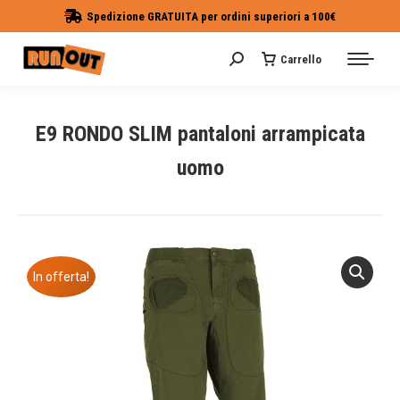
Spedizione GRATUITA per ordini superiori a 100€
Carrello
Cerca:
E9 RONDO SLIM pantaloni arrampicata
uomo
Tu sei qui:
In offerta!