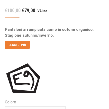
Il
Il
€
100,00
€
79,00
IVA inc.
prezzo
prezzo
originale
attuale
Pantaloni arrampicata uomo in cotone organico.
era:
è:
Stagione autunno/inverno.
€100,00.
€79,00.
LEGGI DI PIÙ
Colore