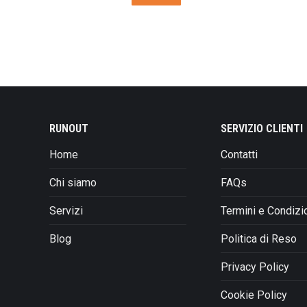
era:
è:
prodotto
€130,00.
€104,00.
ha
più
varianti.
Le
opzioni
possono
essere
RUNOUT
SERVIZIO CLIENTI
scelte
Home
Contatti
nella
pagina
Chi siamo
FAQs
del
prodotto
Servizi
Termini e Condizi
Blog
Politica di Reso
Privacy Policy
Cookie Policy