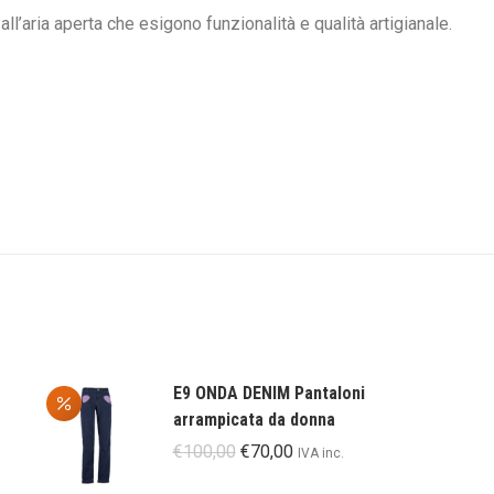
ll’aria aperta che esigono funzionalità e qualità artigianale.
E9 ONDA DENIM Pantaloni
arrampicata da donna
Il
Il
€
100,00
€
70,00
IVA inc.
prezzo
prezzo