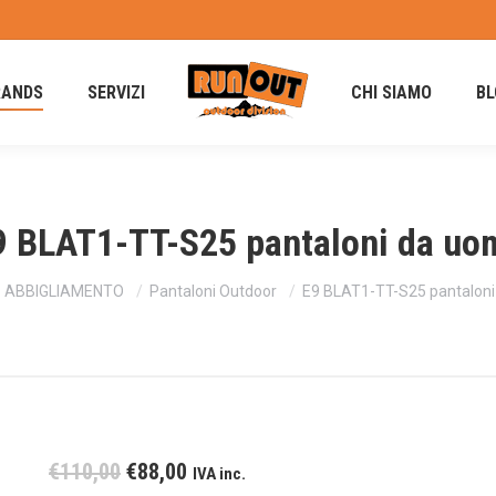
RANDS
SERVIZI
CHI SIAMO
BL
9 BLAT1-TT-S25 pantaloni da uo
i:
ABBIGLIAMENTO
Pantaloni Outdoor
E9 BLAT1-TT-S25 pantalon
Il
Il
€
110,00
€
88,00
IVA inc.