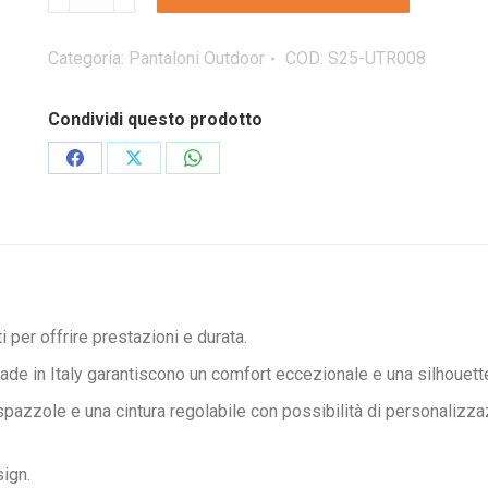
BLAT1-
TT-
S25
Categoria:
Pantaloni Outdoor
COD:
S25-UTR008
pantaloni
da
Condividi questo prodotto
uomo
quantità
Condividi
Condividi
Condividi
su
su
su
Facebook
X
WhatsApp
 per offrire prestazioni e durata.
ade in Italy garantiscono un comfort eccezionale e una silhouette 
pazzole e una cintura regolabile con possibilità di personalizzazio
sign.