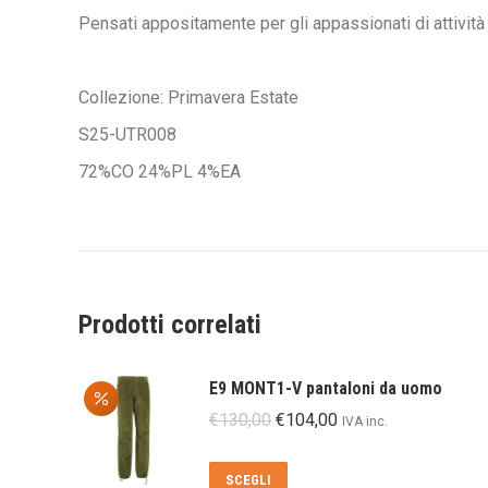
Pensati appositamente per gli appassionati di attività a
Collezione: Primavera Estate
S25-UTR008
72%CO 24%PL 4%EA
Prodotti correlati
E9 MONT1-V pantaloni da uomo
Il
Il
€
130,00
€
104,00
IVA inc.
prezzo
prezzo
originale
attuale
Questo
SCEGLI