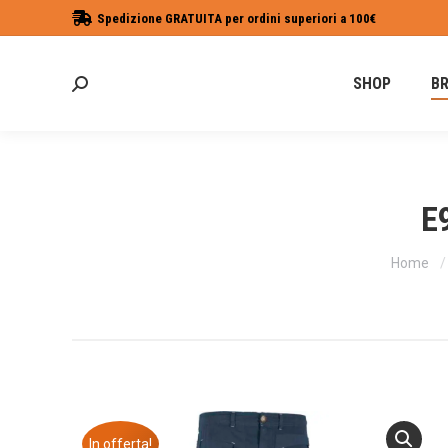
Spedizione GRATUITA per ordini superiori a 100€
SHOP
B
Cerca:
E
Tu sei qu
Home
In offerta!