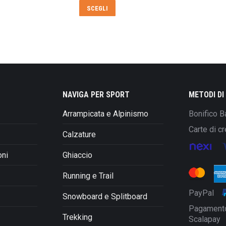
originale
attuale
Questo
SCEGLI
era:
è:
prodotto
€100,00.
€70,00.
ha
più
varianti.
Le
opzioni
possono
NAVIGA PER SPORT
METODI D
essere
Arrampicata e Alpinismo
Bonifico B
scelte
nella
Carte di cr
Calzature
pagina
del
oni
Ghiaccio
prodotto
Running e Trail
PayPal
Snowboard e Splitboard
Pagamento
Trekking
Scalapay