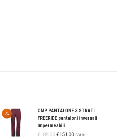
CMP PANTALONE 3 STRATI
FREERIDE pantaloni invernali
impermeabili
Il
Il
€
189,00
€
151,00
IVA inc.