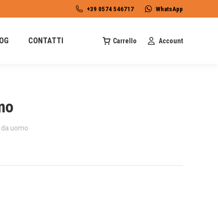
+39 0574 546717
WhatsApp
OG
CONTATTI
Carrello
Account
mo
i da uomo