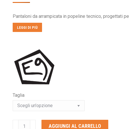
prezzo
prezzo
originale
attuale
Pantaloni da arrampicata in popeline tecnico, progettati per
era:
è:
€110,00.
€88,00.
LEGGI DI PIÙ
Taglia
E9
AGGIUNGI AL CARRELLO