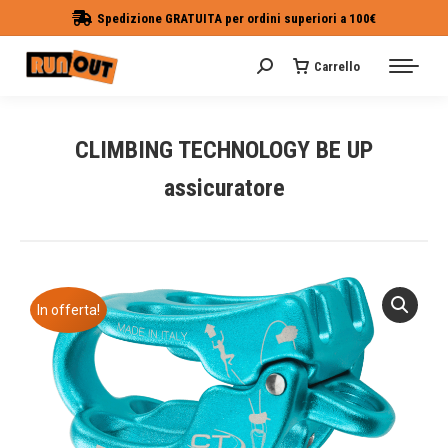
Spedizione GRATUITA per ordini superiori a 100€
Carrello
Cerca:
CLIMBING TECHNOLOGY BE UP
assicuratore
Tu sei qui:
In offerta!