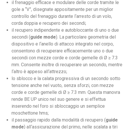
il frenaggio efficace e modulare delle corde tramite le
gole a “V”, disegnate appositamente per un miglior
controllo del frenaggio durante l‘arresto di un volo,
corda doppia e recupero dei secondi;
il recupero indipendente e autobloccante di uno o due
secondi (
guide mode
). La particolare geometria del
dispositivo e l‘anello di attacco integrato nel corpo,
consentono di recuperare efficacemente uno o due
secondi con mezze corde e corde gemelle di Ø ≥ 7.3
mm. Consente inoltre di recuperare un secondo, mentre
l‘altro è appeso all‘attrezzo;
lo sblocco e la calata progressiva di un secondo sotto
tensione anche nel vuoto, senza sforzi, con mezze
corde e corde gemelle di Ø ≥ 7.3 mm. Questa manovra
rende BE UP unico nel suo genere e si effettua
inserendo nel foro si sbloccaggio un semplice
moschettone hms;
il passaggio rapido dalla modalità di recupero (
guide
mode
) all‘assicurazione del primo, nelle scalata a tiri