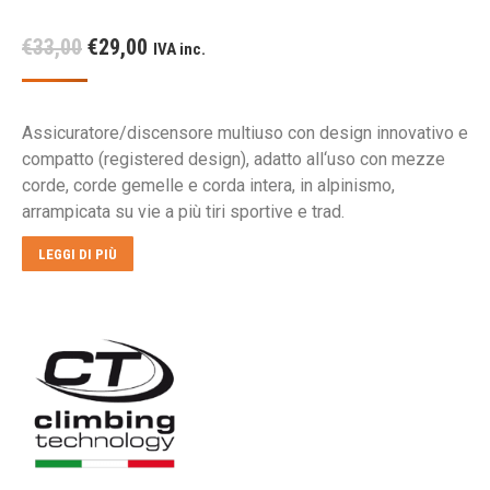
Il
Il
€
33,00
€
29,00
IVA inc.
prezzo
prezzo
originale
attuale
Assicuratore/discensore multiuso con design innovativo e
era:
è:
compatto (registered design), adatto all‘uso con mezze
€33,00.
€29,00.
corde, corde gemelle e corda intera, in alpinismo,
arrampicata su vie a più tiri sportive e trad.
LEGGI DI PIÙ