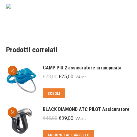
Prodotti correlati
CAMP PIU 2 assicuratore arrampicata
Il
Il
€
28,00
€
25,00
IVA inc.
prezzo
prezzo
originale
attuale
Questo
SCEGLI
era:
è:
prodotto
€28,00.
€25,00.
ha
BLACK DIAMOND ATC PILOT Assicuratore
più
Il
Il
€
45,00
€
39,00
IVA inc.
varianti.
prezzo
prezzo
Le
originale
attuale
AGGIUNGI AL CARRELLO
opzioni