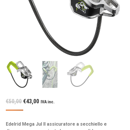
Il
Il
€
50,00
€
43,00
IVA inc.
prezzo
prezzo
originale
attuale
Edelrid Mega Jul II assicuratore a secchiello e
era:
è: