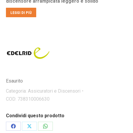
discensore arrampicata leggero e solido
€50,00.
€43,00.
LEGGI DI PIÙ
Esaurito
Categoria:
Assicuratori e Discensori
COD:
738310006630
Condividi questo prodotto
Condividi
Condividi
Condividi