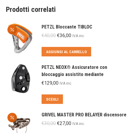
Prodotti correlati
PETZL Bloccante TIBLOC
Il
Il
€
40,00
€
36,00
IVA inc.
prezzo
prezzo
originale
attuale
AGGIUNGI AL CARRELLO
era:
è:
€40,00.
€36,00.
PETZL NEOX® Assicuratore con
bloccaggio assistito mediante
€
129,00
IVA inc.
Questo
SCEGLI
prodotto
ha
GRIVEL MASTER PRO BELAYER discensore
più
Il
Il
€
30,00
€
27,00
IVA inc.
varianti.
prezzo
prezzo