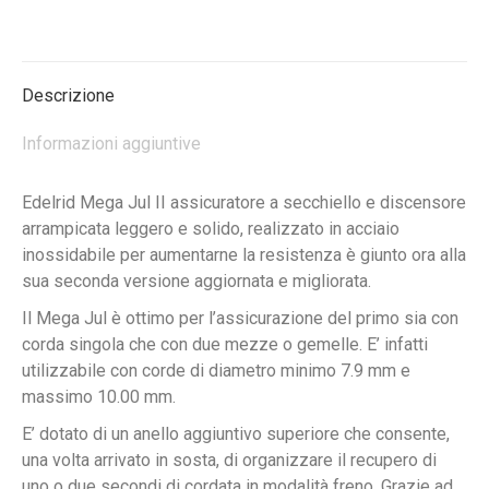
su
su
su
Facebook
X
WhatsApp
Descrizione
Informazioni aggiuntive
Edelrid Mega Jul II assicuratore a secchiello e discensore
arrampicata leggero e solido, realizzato in acciaio
inossidabile per aumentarne la resistenza è giunto ora alla
sua seconda versione aggiornata e migliorata.
Il Mega Jul è ottimo per l’assicurazione del primo sia con
corda singola che con due mezze o gemelle. E’ infatti
utilizzabile con corde di diametro minimo 7.9 mm e
massimo 10.00 mm.
E’ dotato di un anello aggiuntivo superiore che consente,
una volta arrivato in sosta, di organizzare il recupero di
uno o due secondi di cordata in modalità freno. Grazie ad