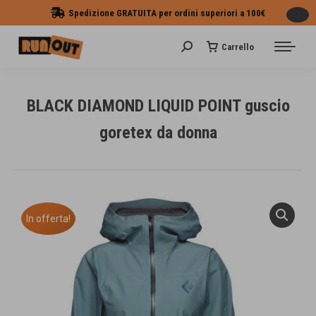
Spedizione GRATUITA per ordini superiori a 100€
Carrello
Cerca:
BLACK DIAMOND LIQUID POINT guscio
goretex da donna
Tu sei qui:
In offerta!