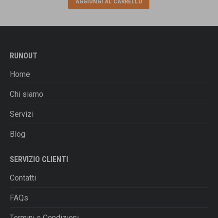
AGGIUNGI AL CARRELLO
opzioni
prodotto
era:
è:
possono
€100,00.
€59,00.
essere
scelte
nella
RUNOUT
pagina
del
Home
prodotto
Chi siamo
Servizi
Blog
SERVIZIO CLIENTI
Contatti
FAQs
Termini e Condizioni