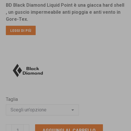
BD Black Diamond Liquid Point è una giacca hard shell
era:
è:
, un guscio impermeabile anti pioggia e anti vento in
€300,00.
€229,00.
Gore-Tex.
LEGGI DI PIÙ
Taglia
BLACK
AGGIUNGI AL CARRELLO