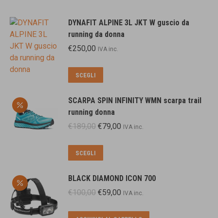
DYNAFIT ALPINE 3L JKT W guscio da
running da donna
€
250,00
IVA inc.
Questo
SCEGLI
prodotto
ha
SCARPA SPIN INFINITY WMN scarpa trail
più
running donna
varianti.
Il
Il
€
189,00
€
79,00
IVA inc.
Le
prezzo
prezzo
opzioni
originale
attuale
Questo
SCEGLI
possono
era:
è:
prodotto
essere
€189,00.
€79,00.
ha
scelte
BLACK DIAMOND ICON 700
più
nella
Il
Il
€
100,00
€
59,00
IVA inc.
varianti.
pagina
prezzo
prezzo
Le
del
originale
attuale