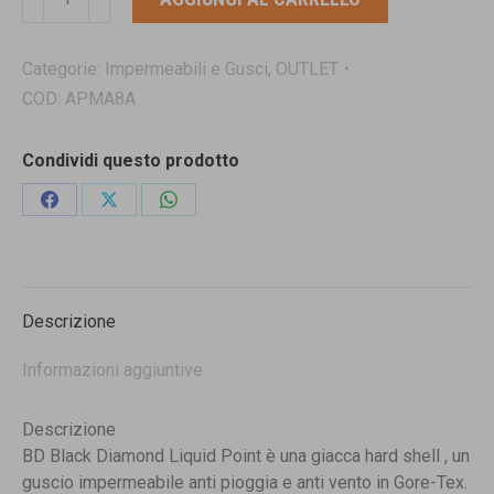
DIAMOND
LIQUID
POINT
Categorie:
Impermeabili e Gusci
,
OUTLET
guscio
COD:
APMA8A
goretex
da
Condividi questo prodotto
donna
quantità
Condividi
Condividi
Condividi
su
su
su
Facebook
X
WhatsApp
Descrizione
Informazioni aggiuntive
Descrizione
BD Black Diamond Liquid Point è una giacca hard shell , un
guscio impermeabile anti pioggia e anti vento in Gore-Tex.