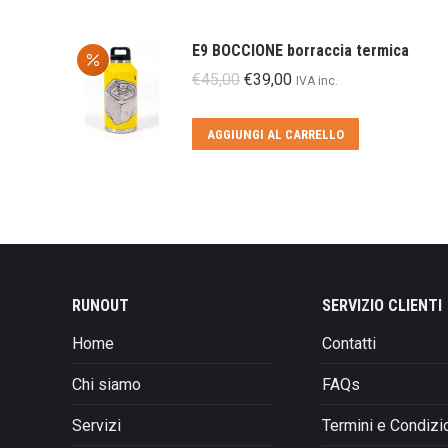
E9 BOCCIONE borraccia termica
Il
Il
€
45,00
€
39,00
IVA inc.
prezzo
prezzo
originale
attuale
AGGIUNGI AL CARRELLO
era:
è:
€45,00.
€39,00.
RUNOUT
SERVIZIO CLIENTI
Home
Contatti
Chi siamo
FAQs
Servizi
Termini e Condizi