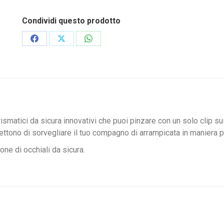
Condividi questo prodotto
Condividi
Condividi
Condividi
su
su
su
Facebook
X
WhatsApp
smatici da sicura innovativi che puoi pinzare con un solo clip sui
ettono di sorvegliare il tuo compagno di arrampicata in maniera pi
ne di occhiali da sicura.