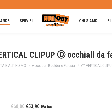
RANDS
SERVIZI
CHI SIAMO
BL
ERTICAL CLIPUP Ⓓ occhiali da fa
TA E ALPINISMO
Accessori Boulder e Falesia
YY VERTICAL CLIPUP
Il
Il
€
60,00
€
53,90
IVA inc.