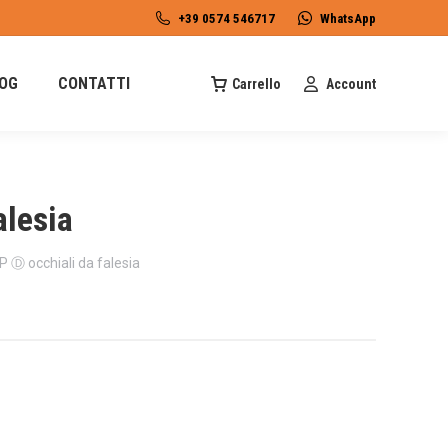
+39 0574 546717
WhatsApp
OG
CONTATTI
Carrello
Account
lesia
 Ⓓ occhiali da falesia