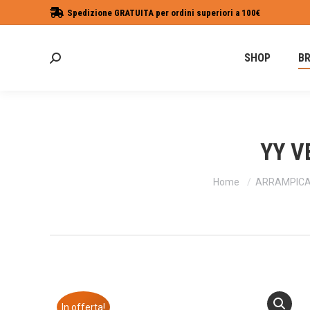
Spedizione GRATUITA per ordini superiori a 100€
SHOP
B
Cerca:
YY V
Tu sei qui:
Home
ARRAMPICA
In offerta!