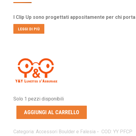
prezzo
prezzo
originale
attuale
I Clip Up sono progettati appositamente per chi porta g
era:
è:
€60,00.
€53,90.
LEGGI DI PIÙ
Solo 1 pezzi disponibili
AGGIUNGI AL CARRELLO
Categoria:
Accessori Boulder e Falesia
COD:
YY PFCP