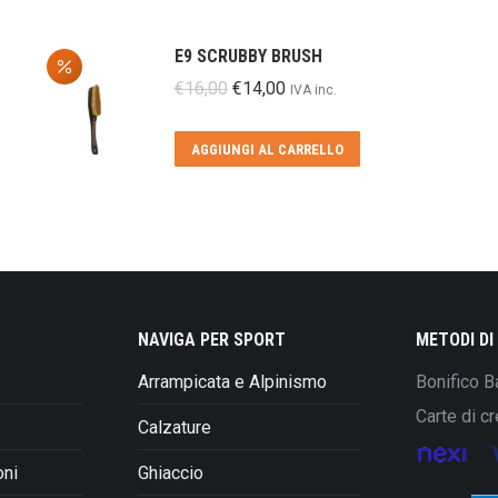
E9 SCRUBBY BRUSH
Il
Il
€
16,00
€
14,00
IVA inc.
prezzo
prezzo
originale
attuale
AGGIUNGI AL CARRELLO
era:
è:
€16,00.
€14,00.
NAVIGA PER SPORT
METODI D
Arrampicata e Alpinismo
Bonifico B
Carte di cr
Calzature
oni
Ghiaccio