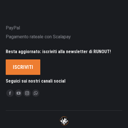
PayPal
Pagamento rateale con Scalapay
Resta aggiornato: iscriviti alla newsletter di RUNOUT!
ISCRIVITI
Seguici sui nostri canali social
Ci puoi trovare su:
Facebook
YouTube
Instagram
Whatsapp
page
page
page
page
opens
opens
opens
opens
in
in
in
in
new
new
new
new