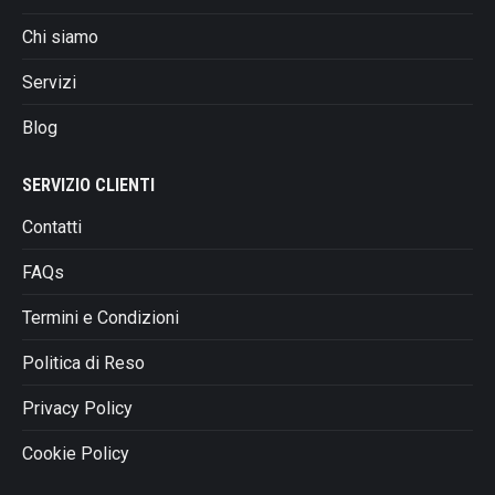
possono
essere
Chi siamo
scelte
Servizi
nella
pagina
Blog
del
prodotto
SERVIZIO CLIENTI
Contatti
FAQs
Termini e Condizioni
Politica di Reso
Privacy Policy
Cookie Policy