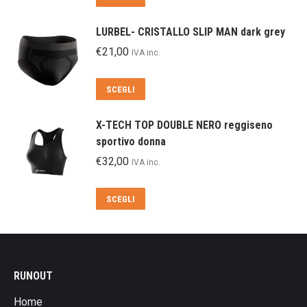
da
prodotto
€55,00
ha
LURBEL- CRISTALLO SLIP MAN dark grey
a
più
€
21,00
IVA inc.
€57,00
varianti.
Le
Questo
SCEGLI
opzioni
prodotto
possono
ha
essere
X-TECH TOP DOUBLE NERO reggiseno
più
scelte
sportivo donna
varianti.
nella
€
32,00
IVA inc.
Le
pagina
opzioni
del
Questo
SCEGLI
possono
prodotto
prodotto
essere
ha
scelte
più
nella
varianti.
pagina
RUNOUT
Le
del
opzioni
prodotto
Home