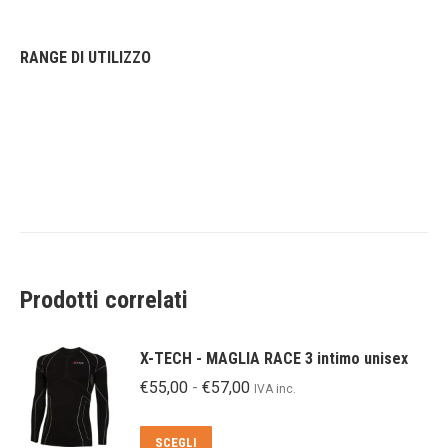
RANGE DI UTILIZZO
Prodotti correlati
X-TECH - MAGLIA RACE 3 intimo unisex
Fascia
€
55,00
-
€
57,00
IVA inc.
di
prezzo:
Questo
SCEGLI