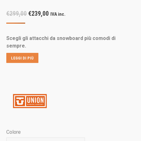
Il
Il
€
299,00
€
239,00
IVA inc.
prezzo
prezzo
originale
attuale
Scegli gli attacchi da snowboard più comodi di
era:
è:
sempre.
€299,00.
€239,00.
LEGGI DI PIÙ
Colore