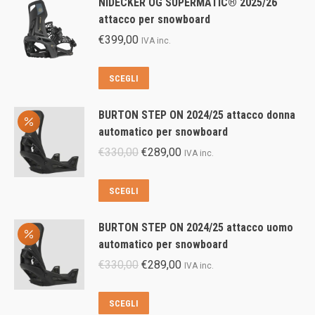
NIDECKER OG SUPERMATIC® 2025/26
attacco per snowboard
€
399,00
IVA inc.
Questo
SCEGLI
prodotto
ha
BURTON STEP ON 2024/25 attacco donna
più
automatico per snowboard
varianti.
Il
Il
€
330,00
€
289,00
IVA inc.
Le
prezzo
prezzo
opzioni
originale
attuale
Questo
SCEGLI
possono
era:
è:
prodotto
essere
€330,00.
€289,00.
ha
scelte
BURTON STEP ON 2024/25 attacco uomo
più
nella
automatico per snowboard
varianti.
pagina
Il
Il
€
330,00
€
289,00
IVA inc.
Le
del
prezzo
prezzo
opzioni
prodotto
originale
attuale
Questo
SCEGLI
possono
era:
è: