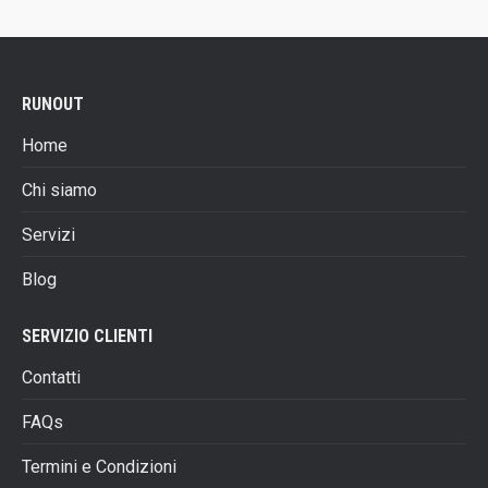
prodotto
essere
€330,00.
€289,00.
ha
scelte
più
nella
varianti.
pagina
RUNOUT
Le
del
opzioni
prodotto
Home
possono
essere
Chi siamo
scelte
Servizi
nella
pagina
Blog
del
prodotto
SERVIZIO CLIENTI
Contatti
FAQs
Termini e Condizioni