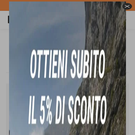
Spedizione GRATUITA per ordini superiori a 100€
Carrello
Cerca:
UNION ULTRA 2024/25 attacco per
snowboard
Tu sei qui:
In offerta!