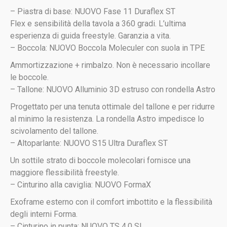
–
Piastra di base:
NUOVO
Fase 11 Duraflex ST
Flex e sensibilità della tavola a 360 gradi. L’ultima
esperienza di guida freestyle. Garanzia a vita.
– Boccola:
NUOVO
Boccola Moleculer con suola in TPE
Ammortizzazione + rimbalzo. Non è necessario incollare
le boccole.
– Tallone:
NUOVO
Alluminio 3D estruso con rondella Astro
Progettato per una tenuta ottimale del tallone e per ridurre
al minimo la resistenza. La rondella Astro impedisce lo
scivolamento del tallone.
– Altoparlante:
NUOVO
S15 Ultra Duraflex ST
Un sottile strato di boccole molecolari fornisce una
maggiore flessibilità freestyle.
– Cinturino alla caviglia:
NUOVO
FormaX
Exoframe esterno con il comfort imbottito e la flessibilità
degli interni Forma.
– Cinturino in punta:
NUOVO
TS 4.0 SL