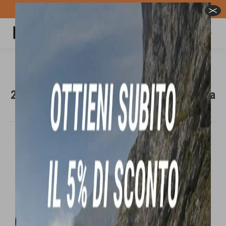
Spedizione GRATUITA per ordini superiori a 100€
Carrello
Cerca:
THIRTYTWO STW DOUBLE BOA W’S
2025/26 scarpone da snowboard da donna
Tu sei qui:
In offerta!