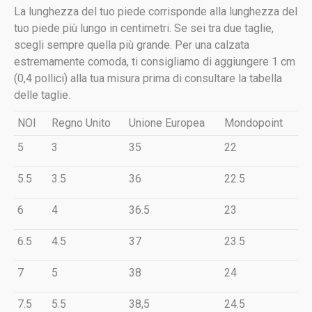
La lunghezza del tuo piede corrisponde alla lunghezza del
tuo piede più lungo in centimetri. Se sei tra due taglie,
scegli sempre quella più grande. Per una calzata
estremamente comoda, ti consigliamo di aggiungere 1 cm
(0,4 pollici) alla tua misura prima di consultare la tabella
delle taglie.
NOI
Regno Unito
Unione Europea
Mondopoint
5
3
35
22
5.5
3.5
36
22.5
6
4
36.5
23
6.5
4.5
37
23.5
7
5
38
24
7.5
5.5
38,5
24.5