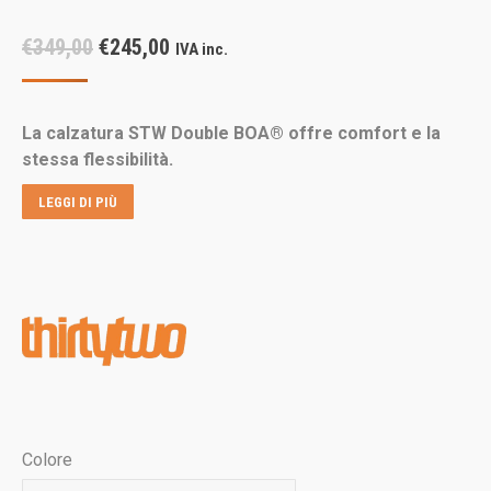
Il
Il
€
349,00
€
245,00
IVA inc.
prezzo
prezzo
originale
attuale
La calzatura STW Double BOA® offre comfort e la
era:
è:
stessa flessibilità.
€349,00.
€245,00.
LEGGI DI PIÙ
Colore