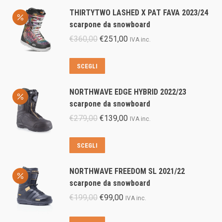
THIRTYTWO LASHED X PAT FAVA 2023/24
scarpone da snowboard
Il
Il
€
360,00
€
251,00
IVA inc.
prezzo
prezzo
originale
attuale
Questo
SCEGLI
era:
è:
prodotto
€360,00.
€251,00.
ha
NORTHWAVE EDGE HYBRID 2022/23
più
scarpone da snowboard
varianti.
Il
Il
€
279,00
€
139,00
IVA inc.
Le
prezzo
prezzo
opzioni
originale
attuale
Questo
SCEGLI
possono
era:
è:
prodotto
essere
€279,00.
€139,00.
ha
scelte
NORTHWAVE FREEDOM SL 2021/22
più
nella
scarpone da snowboard
varianti.
pagina
Il
Il
€
199,00
€
99,00
IVA inc.
Le
del
prezzo
prezzo
opzioni
prodotto
originale
attuale
Questo