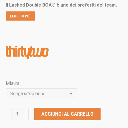
Il Lashed Double BOA® è uno dei preferiti del team.
era:
è:
€419,00.
€335,00.
LEGGI DI PIÙ
Misura
THIRTYTWO
AGGIUNGI AL CARRELLO
LASHED
DOUBLE