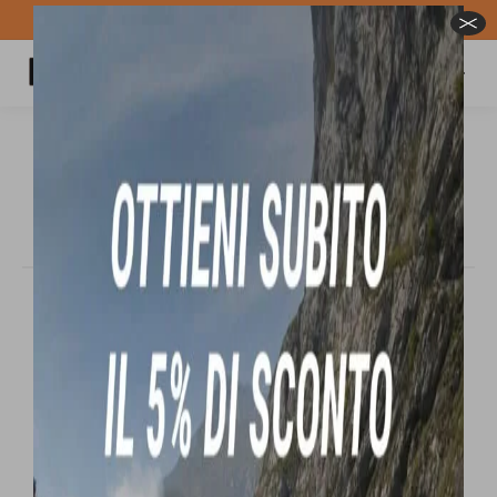
Spedizione GRATUITA per ordini superiori a 100€
Carrello
Cerca:
THIRTYTWO LASHED DOUBLE BOA® X
FAVA 2025/26 scarpone da snowboard
Tu sei qui:
In offerta!