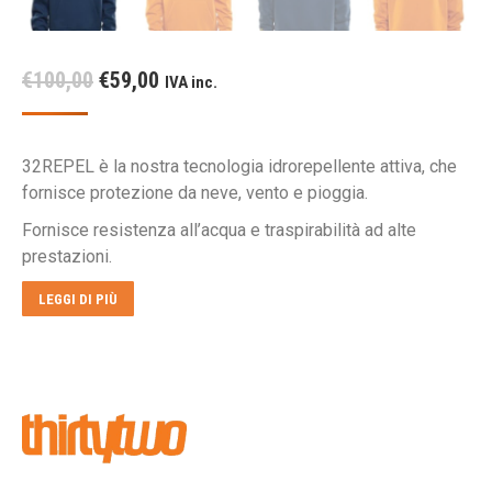
Il
Il
€
100,00
€
59,00
IVA inc.
prezzo
prezzo
originale
attuale
32REPEL è la nostra tecnologia idrorepellente attiva, che
era:
è:
fornisce protezione da neve, vento e pioggia.
€100,00.
€59,00.
Fornisce resistenza all’acqua e traspirabilità ad alte
prestazioni.
LEGGI DI PIÙ