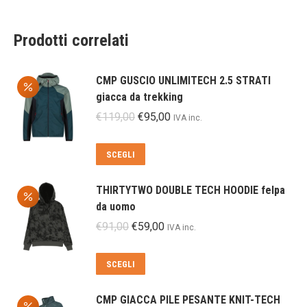
Prodotti correlati
CMP GUSCIO UNLIMITECH 2.5 STRATI
giacca da trekking
Il
Il
€
119,00
€
95,00
IVA inc.
prezzo
prezzo
originale
attuale
Questo
SCEGLI
era:
è:
prodotto
€119,00.
€95,00.
ha
THIRTYTWO DOUBLE TECH HOODIE felpa
più
da uomo
varianti.
Il
Il
€
91,00
€
59,00
IVA inc.
Le
prezzo
prezzo
opzioni
originale
attuale
Questo
SCEGLI
possono
era:
è:
prodotto
essere
€91,00.
€59,00.
ha
scelte
CMP GIACCA PILE PESANTE KNIT-TECH