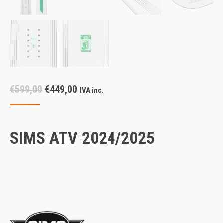
Il
Il
€
599,00
€
449,00
IVA inc.
prezzo
prezzo
originale
attuale
era:
è:
SIMS ATV 2024/2025
€599,00.
€449,00.