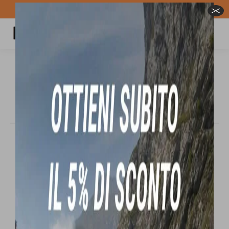
Spedizione GRATUITA per ordini superiori a 100€
Carrello
Cerca:
SIMS ATV 2024/2025 Tavola da
snowboard uomo
Tu sei qui:
In offerta!