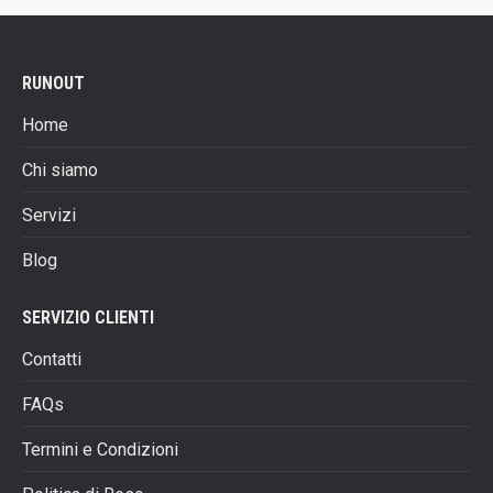
€599,00.
€419,00.
scelte
nella
pagina
RUNOUT
del
prodotto
Home
Chi siamo
Servizi
Blog
SERVIZIO CLIENTI
Contatti
FAQs
Termini e Condizioni