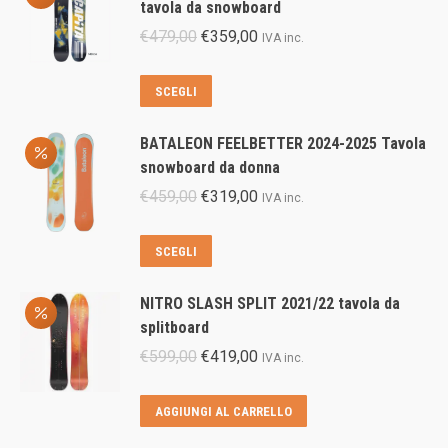
tavola da snowboard
Il
Il
€
479,00
€
359,00
IVA inc.
prezzo
prezzo
originale
attuale
Questo
SCEGLI
era:
è:
prodotto
€479,00.
€359,00.
ha
BATALEON FEELBETTER 2024-2025 Tavola
più
snowboard da donna
varianti.
Il
Il
€
459,00
€
319,00
IVA inc.
Le
prezzo
prezzo
opzioni
originale
attuale
Questo
SCEGLI
possono
era:
è:
prodotto
essere
€459,00.
€319,00.
ha
scelte
NITRO SLASH SPLIT 2021/22 tavola da
più
nella
splitboard
varianti.
pagina
Il
Il
€
599,00
€
419,00
IVA inc.
Le
del
prezzo
prezzo
opzioni
prodotto
originale
attuale
AGGIUNGI AL CARRELLO
possono
era:
è:
essere