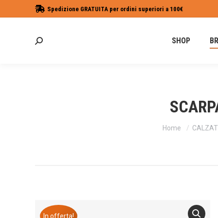
Spedizione GRATUITA per ordini superiori a 100€
SHOP
B
Cerca:
SCARPA
Tu sei qui:
Home
CALZAT
In offerta!