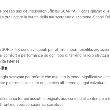
e presso uno dei risuolatori ufficiali SCARPA. Ti consigliamo di e
 e prolungare la durata della tua scarpetta o scarpone. Scopri l’e
ati GORE-TEX sono sviluppati per offrire impermeabilità, protezione
a, comfort e performance su ogni tipo di terreno, la loro struttura
vità intense.
lite
ogia avanzata per solette che migliora in modo significativo com
te più fresco, asciutto ed igienico all’interno di ogni calzatura.
llente su terreni asciutti e bagnati, assicurando al contempo un’
affrontano spesso superfici scivolose.