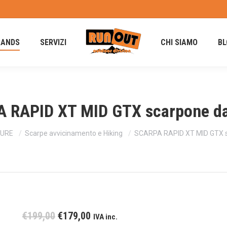
RANDS
SERVIZI
CHI SIAMO
BL
 RAPID XT MID GTX scarpone da
URE
Scarpe avvicinamento e Hiking
SCARPA RAPID XT MID GTX s
Il
Il
€
199,00
€
179,00
IVA inc.