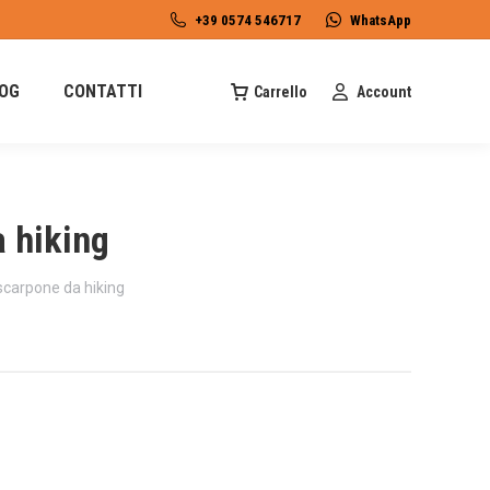
+39 0574 546717
WhatsApp
OG
CONTATTI
Carrello
Account
 hiking
carpone da hiking