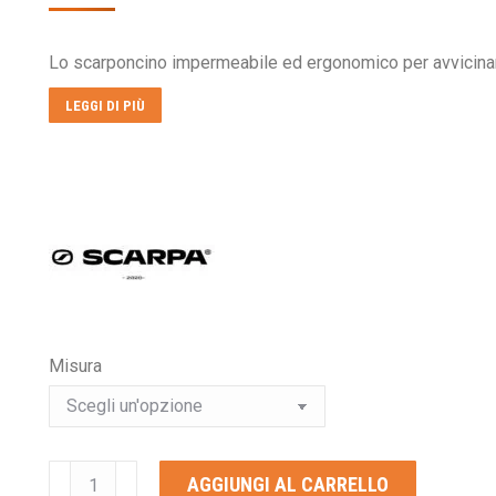
prezzo
prezzo
originale
attuale
Lo scarponcino impermeabile ed ergonomico per avvicina
era:
è:
€199,00.
€179,00.
LEGGI DI PIÙ
Misura
SCARPA
AGGIUNGI AL CARRELLO