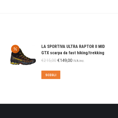
LA SPORTIVA ULTRA RAPTOR II MID
GTX scarpa da fast hiking/trekking
Il
Il
€
215,00
€
149,00
IVA inc.
prezzo
prezzo
originale
attuale
Questo
SCEGLI
era:
è:
prodotto
€215,00.
€149,00.
ha
più
varianti.
Le
opzioni
possono