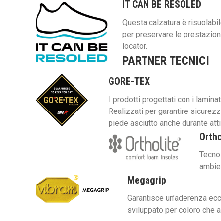
IT CAN BE RESOLED
Questa calzatura è risuolabil
per preservare le prestazioni
locator.
PARTNER TECNICI
GORE-TEX
I prodotti progettati con i lamin
Realizzati per garantire sicurezz
piede asciutto anche durante atti
Ortho
Tecnol
ambien
Megagrip
Garantisce un’aderenza ecce
sviluppato per coloro che 