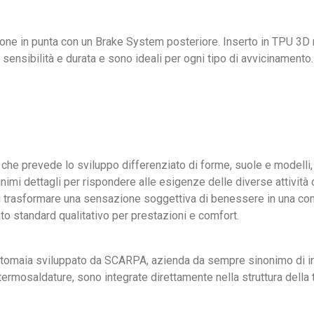
ne in punta con un Brake System posteriore. Inserto in TPU 3D n
 sensibilità e durata e sono ideali per ogni tipo di avvicinamento.
 che prevede lo sviluppo differenziato di forme, suole e modelli, 
nimi dettagli per rispondere alle esigenze delle diverse attività
di trasformare una sensazione soggettiva di benessere in una co
o standard qualitativo per prestazioni e comfort.
a tomaia sviluppato da SCARPA, azienda da sempre sinonimo di inno
o termosaldature, sono integrate direttamente nella struttura dell