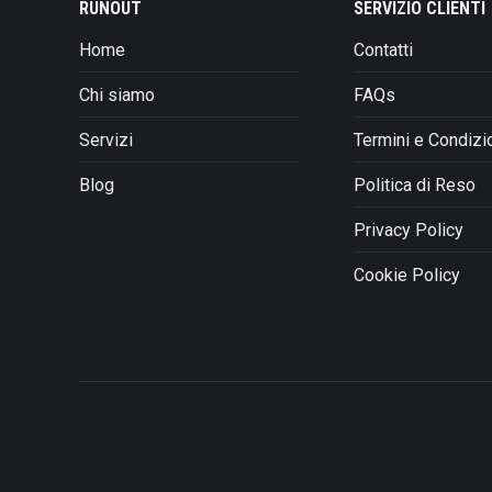
RUNOUT
SERVIZIO CLIENTI
possono
Home
Contatti
essere
scelte
Chi siamo
FAQs
nella
pagina
Servizi
Termini e Condizi
del
prodotto
Blog
Politica di Reso
Privacy Policy
Cookie Policy