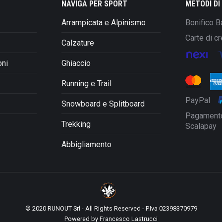
NAVIGA PER SPORT
METODI D
essere
Arrampicata e Alpinismo
Bonifico B
scelte
nella
Carte di cr
Calzature
pagina
del
oni
Ghiaccio
prodotto
Running e Trail
PayPal
Snowboard e Splitboard
Pagamento
Trekking
Scalapay
Abbigliamento
© 2020 RUNOUT Srl - All Rights Reserved - P.Iva 02398370979
Powered by
Francesco Lastrucci