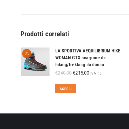
Prodotti correlati
LA SPORTIVA AEQUILIBRIUM HIKE
WOMAN GTX scarpone da
hiking/trekking da donna
Il
Il
€
240,00
€
215,00
IVA inc.
prezzo
prezzo
originale
attuale
Questo
SCEGLI
era:
è:
prodotto
€240,00.
€215,00.
ha
più
varianti.
Le
opzioni