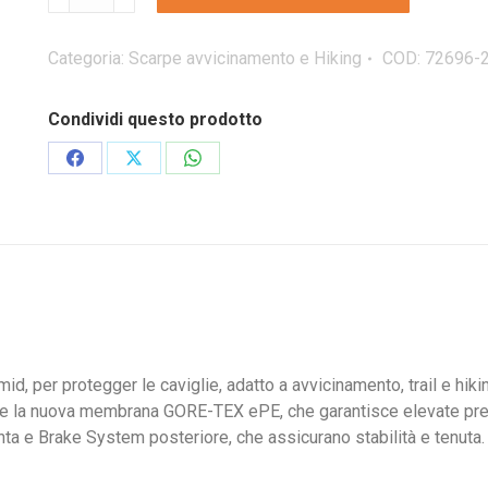
RAPID
XT
MID
Categoria:
Scarpe avvicinamento e Hiking
COD:
72696-
GTX
scarpone
Condividi questo prodotto
da
hiking
Condividi
Condividi
Condividi
quantità
su
su
su
Facebook
X
WhatsApp
d, per protegger le caviglie, adatto a avvicinamento, trail e hikin
d e la nuova membrana GORE-TEX ePE, che garantisce elevate pre
a e Brake System posteriore, che assicurano stabilità e tenuta. 