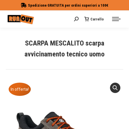
Spedizione GRATUITA per ordini superiori a 100€
Carrello
Cerca:
SCARPA MESCALITO scarpa
avvicinamento tecnico uomo
Tu sei qui:
In offerta!