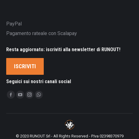
PayPal
Pagamento rateale con Scalapay
Resta aggiornato: iscriviti alla newsletter di RUNOUT!
ISCRIVITI
Seguici sui nostri canali social
Ci puoi trovare su:
Facebook
YouTube
Instagram
Whatsapp
page
page
page
page
opens
opens
opens
opens
in
in
in
in
new
new
new
new
© 2020 RUNOUT Srl - All Rights Reserved - P.Iva 02398370979
window
window
window
window