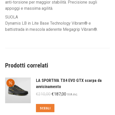
anti-torsione per maggior stabilità. Precisione sugli
appoggi e massima agilità.
SUOLA
Dynamis LB in Lite Base Technology Vibram® e
battistrada in mescola aderente Megagrip Vibram®.
Prodotti correlati
LA SPORTIVA TX4 EVO GTX scarpa da
avvicinamento
Il
Il
€
210,00
€
187,00
IVA inc.
prezzo
prezzo
originale
attuale
Questo
SCEGLI
era:
è:
prodotto