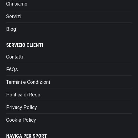
essere
Chi siamo
scelte
Servizi
nella
pagina
Blog
del
prodotto
SERVIZIO CLIENTI
Contatti
FAQs
Termini e Condizioni
Politica di Reso
Privacy Policy
Cookie Policy
NAVIGA PER SPORT