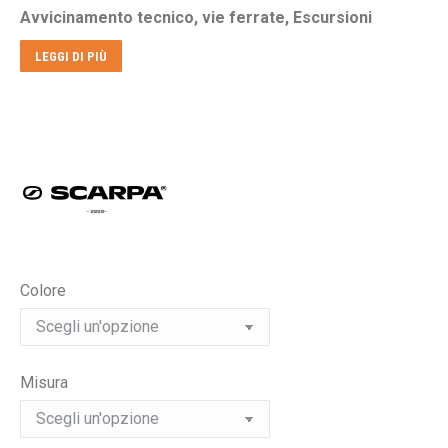
Avvicinamento tecnico, vie ferrate, Escursioni
era:
è:
€219,00.
€189,00.
LEGGI DI PIÙ
Colore
Misura