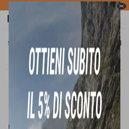
Spedizione GRATUITA per ordini superiori a 100€
Carrello
Cerca:
SAUCONY W XODUS ULTRA 3 scarpa trail
running donna
Tu sei qui:
In offerta!