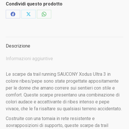
scarpa
Condividi questo prodotto
trail
running
Condividi
Condividi
Condividi
donna
su
su
su
quantità
Facebook
X
WhatsApp
Descrizione
Informazioni aggiuntive
Le scarpe da trail running SAUCONY Xodus Ultra 3 in
colore ribes/pepe sono state progettate appositamente
per le donne che amano correre sui sentieri con stile e
comfort. Queste scarpe presentano una combinazione di
colori audace e accattivante di ribes intenso e pepe
vivace, che le fa risaltare su qualsiasi terreno accidentato.
Costruite con una tomaia in rete resistente e
sovrapposizioni di supporto, queste scarpe da trail