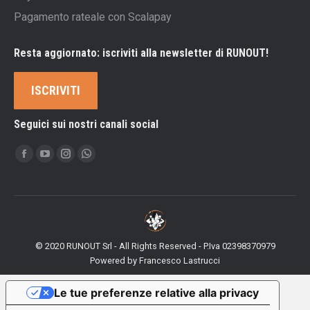
Pagamento rateale con Scalapay
Resta aggiornato: iscriviti alla newsletter di RUNOUT!
ISCRIVITI
Seguici sui nostri canali social
Ci puoi trovare su:
Facebook
YouTube
Instagram
Whatsapp
page
page
page
page
opens
opens
opens
opens
in
in
in
in
new
new
new
new
© 2020 RUNOUT Srl - All Rights Reserved - P.Iva 02398370979
window
window
window
window
Powered by
Francesco Lastrucci
Le tue preferenze relative alla privacy