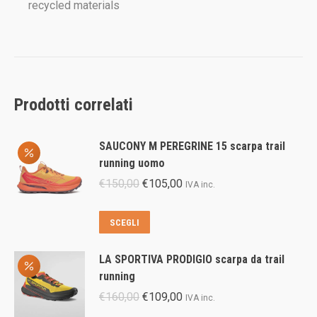
recycled materials
Prodotti correlati
SAUCONY M PEREGRINE 15 scarpa trail
running uomo
Il
Il
€
150,00
€
105,00
IVA inc.
prezzo
prezzo
originale
attuale
Questo
SCEGLI
era:
è:
prodotto
€150,00.
€105,00.
ha
LA SPORTIVA PRODIGIO scarpa da trail
più
running
varianti.
Il
Il
€
160,00
€
109,00
IVA inc.
Le
prezzo
prezzo