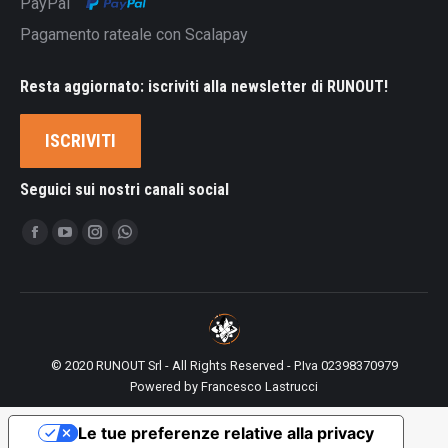
PayPal
Pagamento rateale con Scalapay
Resta aggiornato: iscriviti alla newsletter di RUNOUT!
ISCRIVITI
Seguici sui nostri canali social
Ci puoi trovare su:
Facebook
YouTube
Instagram
Whatsapp
page
page
page
page
opens
opens
opens
opens
in
in
in
in
new
new
new
new
© 2020 RUNOUT Srl - All Rights Reserved - P.Iva 02398370979
window
window
window
window
Powered by
Francesco Lastrucci
Le tue preferenze relative alla privacy