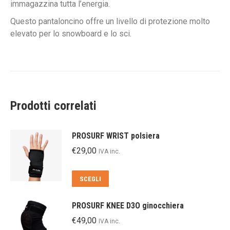
immagazzina tutta l’energia.
Questo pantaloncino offre un livello di protezione molto
elevato per lo snowboard e lo sci.
Prodotti correlati
PROSURF WRIST polsiera
€
29,00
IVA inc.
Questo
SCEGLI
prodotto
ha
PROSURF KNEE D3O ginocchiera
più
€
49,00
IVA inc.
varianti.