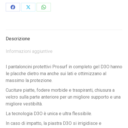
Condividi
Condividi
Condividi
su
su
su
Facebook
X
WhatsApp
Descrizione
Informazioni aggiuntive
I pantaloncini protettivi Prosurf in ​​completo gel D3O hanno
le placche dietro ma anche sui lati e ottimizzano al
massimo la protezione.
Cuciture piatte, fodere morbide e traspiranti, chiusura a
velcro sulla parte anteriore per un migliore supporto e una
migliore vestibiltà.
La tecnologia D3O è unica e ultra flessibile.
In caso di impatto, la piastra D3O si irrigidisce e