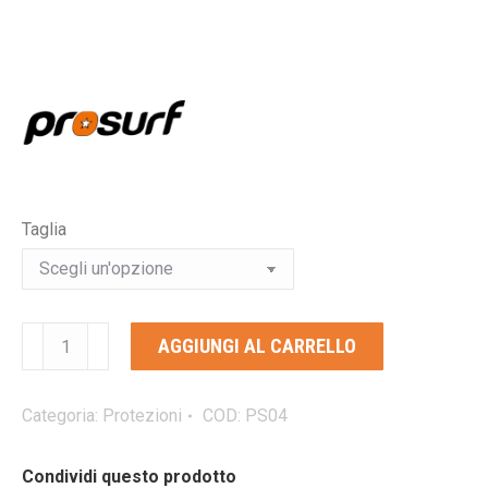
Taglia
PROSURF
AGGIUNGI AL CARRELLO
SHORT
D3O
pantaloncini
Categoria:
Protezioni
COD:
PS04
protettivi
quantità
Condividi questo prodotto