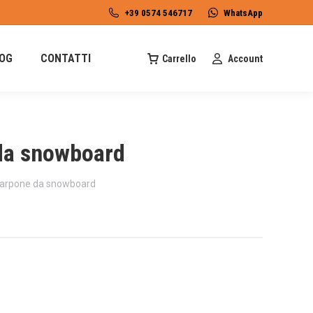
+39 0574 546717
WhatsApp
OG
CONTATTI
Carrello
Account
da snowboard
arpone da snowboard