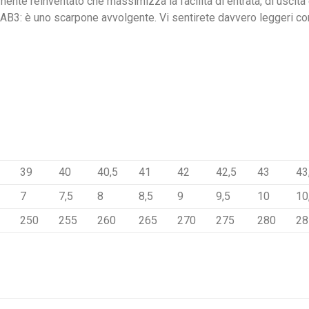
emente reinventato che massimizza la facilità di entrata, di uscit
 CAB3: è uno scarpone avvolgente. Vi sentirete davvero leggeri co
39
40
40,5
41
42
42,5
43
43
7
7,5
8
8,5
9
9,5
10
10
250
255
260
265
270
275
280
28