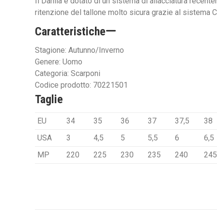
Il Dahlia è dotato di un sistema di allacciatura recent
ritenzione del tallone molto sicura grazie al sistema
Caratteristiche
Stagione: Autunno/Inverno
Genere: Uomo
Categoria: Scarponi
Codice prodotto: 70221501
Taglie
EU
34
35
36
37
37,5
38
USA
3
4,5
5
5,5
6
6,5
MP
220
225
230
235
240
245