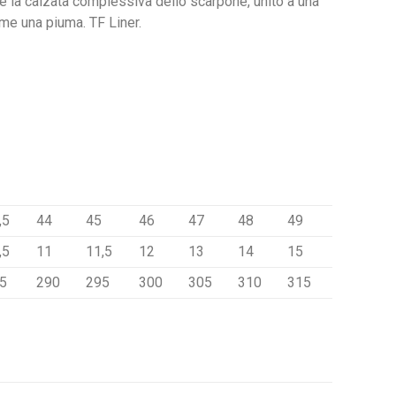
a e la calzata complessiva dello scarpone, unito a una
me una piuma. TF Liner.
,5
44
45
46
47
48
49
,5
11
11,5
12
13
14
15
5
290
295
300
305
310
315