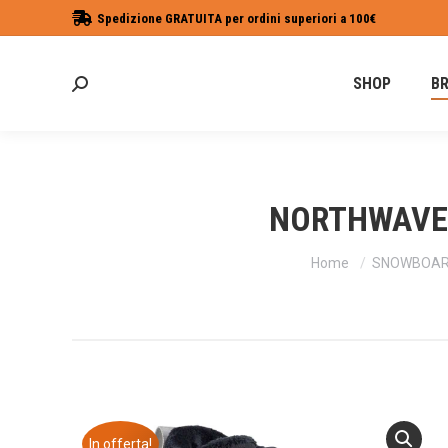
Spedizione GRATUITA per ordini superiori a 100€
SHOP
B
Cerca:
NORTHWAVE D
Tu sei qui:
Home
SNOWBOARD
In offerta!