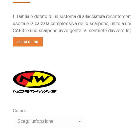
prezzo
prezzo
originale
attuale
Il Dahlia è dotato di un sistema di allacciatura recentement
era:
è:
uscita e la calzata complessiva dello scarpone, unito a un
€219,00.
€109,00.
CAB3: è uno scarpone avvolgente. Vi sentirete davvero le
LEGGI DI PIÙ
Colore