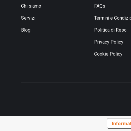
nella
Chi siamo
FAQs
pagina
del
Servizi
Termini e Condizi
prodotto
Blog
Politica di Reso
Privacy Policy
Cookie Policy
Informat