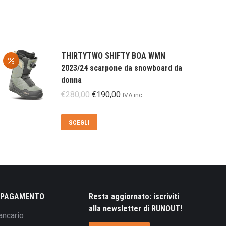
THIRTYTWO SHIFTY BOA WMN
2023/24 scarpone da snowboard da
donna
Il
Il
€
280,00
€
190,00
IVA inc.
prezzo
prezzo
originale
attuale
Questo
SCEGLI
era:
è:
prodotto
€280,00.
€190,00.
ha
più
varianti.
Le
opzioni
I PAGAMENTO
Resta aggiornato: iscriviti
possono
alla newsletter di RUNOUT!
ancario
essere