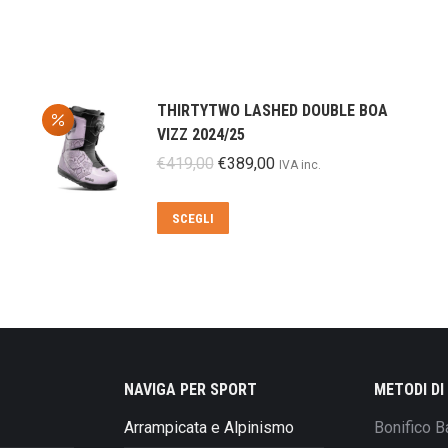
THIRTYTWO LASHED DOUBLE BOA
VIZZ 2024/25
Il
Il
€
419,00
€
389,00
IVA inc.
prezzo
prezzo
originale
attuale
Questo
SCEGLI
era:
è:
prodotto
€419,00.
€389,00.
ha
più
varianti.
Le
opzioni
possono
NAVIGA PER SPORT
METODI D
essere
Arrampicata e Alpinismo
Bonifico B
scelte