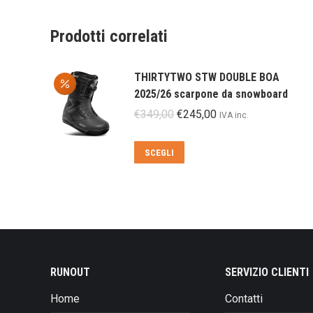
Prodotti correlati
THIRTYTWO STW DOUBLE BOA
2025/26 scarpone da snowboard
Il
Il
€
349,00
€
245,00
IVA inc.
prezzo
prezzo
originale
attuale
Questo
SCEGLI
era:
è:
prodotto
€349,00.
€245,00.
ha
più
varianti.
Le
opzioni
possono
RUNOUT
SERVIZIO CLIENTI
essere
Home
Contatti
scelte