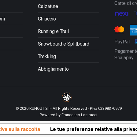
nella
Carte di cr
Calzature
pagina
del
oni
Ghiaccio
prodotto
Running e Trail
PayPal
Snowboard e Splitboard
Pagamento
Trekking
Scalapay
Abbigliamento
© 2020 RUNOUT Srl - All Rights Reserved - P.Iva 02398370979
Powered by
Francesco Lastrucci
iva sulla raccolta
Le tue preferenze relative alla priva