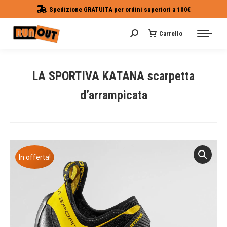
Spedizione GRATUITA per ordini superiori a 100€
Carrello
Cerca:
LA SPORTIVA KATANA scarpetta
d’arrampicata
Tu sei qui:
In offerta!