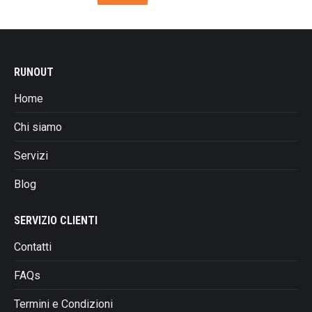
era:
è:
prodotto
essere
€184,00.
€129,00.
ha
scelte
più
nella
varianti.
pagina
RUNOUT
Le
del
opzioni
prodotto
Home
possono
essere
Chi siamo
scelte
Servizi
nella
pagina
Blog
del
prodotto
SERVIZIO CLIENTI
Contatti
FAQs
Termini e Condizioni