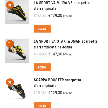
LA SPORTIVA MIURA VS scarpetta
d'arrampicata
Il
Il
€
160,00
€
139,00
IVA inc.
prezzo
prezzo
originale
attuale
Questo
SCEGLI
era:
è:
prodotto
€160,00.
€139,00.
ha
LA SPORTIVA OTAKI WOMAN scarpetta
più
d'arrampicata da donna
varianti.
Il
Il
€
170,00
€
147,00
IVA inc.
Le
prezzo
prezzo
opzioni
originale
attuale
Questo
SCEGLI
possono
era:
è:
prodotto
essere
€170,00.
€147,00.
ha
scelte
SCARPA BOOSTER scarpetta
più
nella
d'arrampicata
varianti.
pagina
Il
Il
€
184,00
€
129,00
IVA inc.
Le
del
prezzo
prezzo
opzioni
prodotto
originale
attuale
Questo
SCEGLI
possono