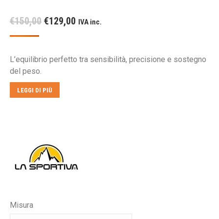
Il
Il
€
150,00
€
129,00
IVA inc.
prezzo
prezzo
originale
attuale
L’equilibrio perfetto tra sensibilità, precisione e sostegno
era:
è:
del peso.
€150,00.
€129,00.
LEGGI DI PIÙ
Misura