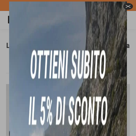
Spedizione GRATUITA per ordini superiori a 100€
Carrello
Cerca:
LA SPORTIVA ULTRA RAPTOR 3 scarpa da
fast hiking/trekking
Tu sei qui:
In offerta!