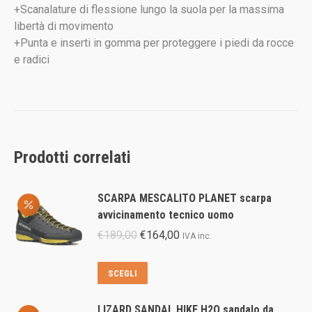
+Scanalature di flessione lungo la suola per la massima
libertà di movimento
+Punta e inserti in gomma per proteggere i piedi da rocce
e radici
Prodotti correlati
SCARPA MESCALITO PLANET scarpa
avvicinamento tecnico uomo
Il
Il
€
189,00
€
164,00
IVA inc.
prezzo
prezzo
originale
attuale
Questo
SCEGLI
era:
è:
prodotto
€189,00.
€164,00.
ha
LIZARD SANDAL HIKE H2O sandalo da