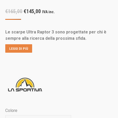
Il
Il
€
165,00
€
145,00
IVA inc.
prezzo
prezzo
originale
attuale
Le scarpe Ultra Raptor 3 sono progettate per chi è
era:
è:
sempre alla ricerca della prossima sfida.
€165,00.
€145,00.
LEGGI DI PIÙ
Colore