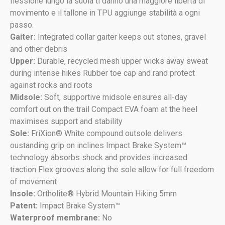
flessione lungo la suola ti danno una maggiore libertà di
movimento e il tallone in TPU aggiunge stabilità a ogni
passo.
Gaiter:
Integrated collar gaiter keeps out stones, gravel
and other debris
Upper:
Durable, recycled mesh upper wicks away sweat
during intense hikes Rubber toe cap and rand protect
against rocks and roots
Midsole:
Soft, supportive midsole ensures all-day
comfort out on the trail Compact EVA foam at the heel
maximises support and stability
Sole:
FriXion® White compound outsole delivers
oustanding grip on inclines Impact Brake System™
technology absorbs shock and provides increased
traction Flex grooves along the sole allow for full freedom
of movement
Insole:
Ortholite® Hybrid Mountain Hiking 5mm
Patent:
Impact Brake System™
Waterproof membrane:
No