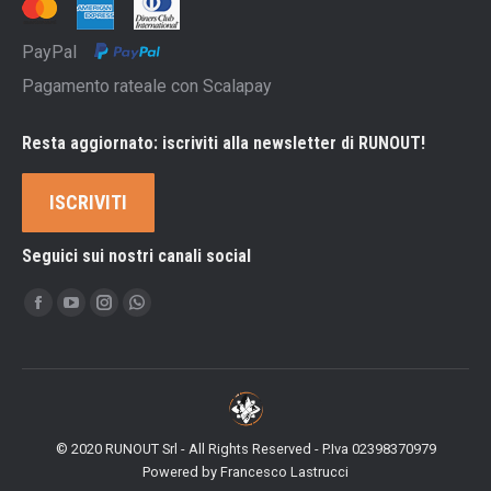
PayPal
Pagamento rateale con Scalapay
Resta aggiornato: iscriviti alla newsletter di RUNOUT!
ISCRIVITI
Seguici sui nostri canali social
Ci puoi trovare su:
Facebook
YouTube
Instagram
Whatsapp
page
page
page
page
opens
opens
opens
opens
in
in
in
in
new
new
new
new
© 2020 RUNOUT Srl - All Rights Reserved - P.Iva 02398370979
window
window
window
window
Powered by
Francesco Lastrucci