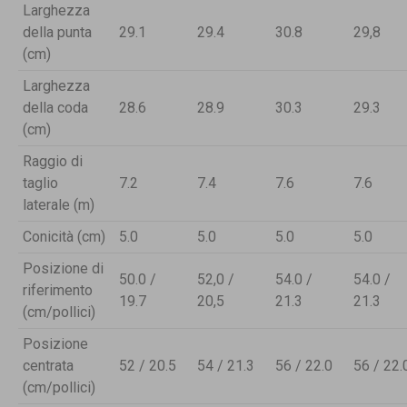
Larghezza
della punta
29.1
29.4
30.8
29,8
(cm)
Larghezza
della coda
28.6
28.9
30.3
29.3
(cm)
Raggio di
taglio
7.2
7.4
7.6
7.6
laterale (m)
Conicità (cm)
5.0
5.0
5.0
5.0
Posizione di
50.0 /
52,0 /
54.0 /
54.0 /
riferimento
19.7
20,5
21.3
21.3
(cm/pollici)
Posizione
centrata
52 / 20.5
54 / 21.3
56 / 22.0
56 / 22.
(cm/pollici)