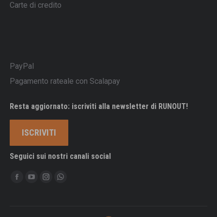
Carte di credito
PayPal
Pagamento rateale con Scalapay
Resta aggiornato: iscriviti alla newsletter di RUNOUT!
ISCRIVITI
Seguici sui nostri canali social
Ci puoi trovare su:
Facebook
YouTube
Instagram
Whatsapp
page
page
page
page
opens
opens
opens
opens