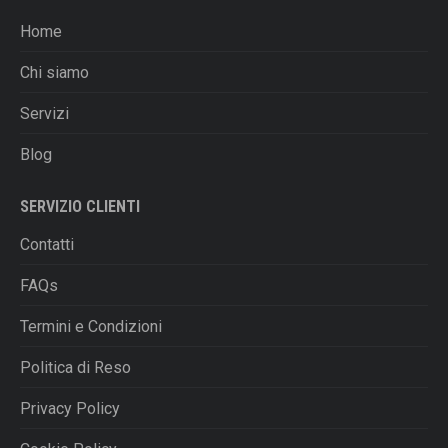
del
opzioni
prodotto
Home
possono
essere
Chi siamo
scelte
Servizi
nella
pagina
Blog
del
prodotto
SERVIZIO CLIENTI
Contatti
FAQs
Termini e Condizioni
Politica di Reso
Privacy Policy