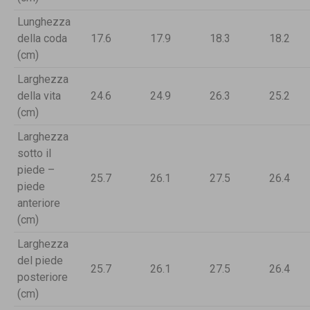
Lunghezza
della coda
17.6
17.9
18.3
18.2
(cm)
Larghezza
della vita
24.6
24.9
26.3
25.2
(cm)
Larghezza
sotto il
piede –
25.7
26.1
27.5
26.4
piede
anteriore
(cm)
Larghezza
del piede
25.7
26.1
27.5
26.4
posteriore
(cm)