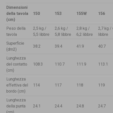
Dimensioni
della tavola
150
153
155W
156
(cm)
Peso della
2,5 kg /
2,6 kg /
2,8 kg /
2,7 kg /
tavola
5,5 libbre
5,8 libbre
6,2 libbre
libbre
Superficie
38.2
39.4
41.9
40.7
(dm2)
Lunghezza
del contatto
108.3
110.7
111.9
113.1
(cm)
Lunghezza
effettiva del
114
117
118
119
bordo (cm)
Lunghezza
della punta
24.1
24.4
24.8
24.7
(cm)