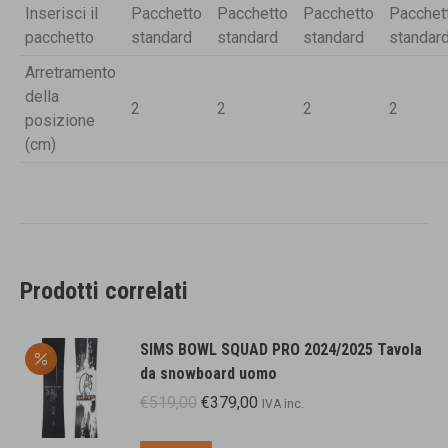
Inserisci il
Pacchetto
Pacchetto
Pacchetto
Pacchet
pacchetto
standard
standard
standard
standar
Arretramento
della
2
2
2
2
posizione
(cm)
Prodotti correlati
SIMS BOWL SQUAD PRO 2024/2025 Tavola
da snowboard uomo
Il
Il
€
519,00
€
379,00
IVA inc.
prezzo
prezzo