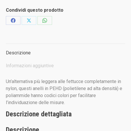
Condividi questo prodotto
Condividi
Condividi
Condividi
su
su
su
Facebook
X
WhatsApp
Descrizione
Informazioni aggiuntive
Un’alternativa più leggera alle fettucce completamente in
nylon, questi anelli in PEHD (polietilene ad alta densità) e
poliammide hanno codici colori per facilitare
l’individuazione delle misure.
Descrizione dettagliata
Descrizione