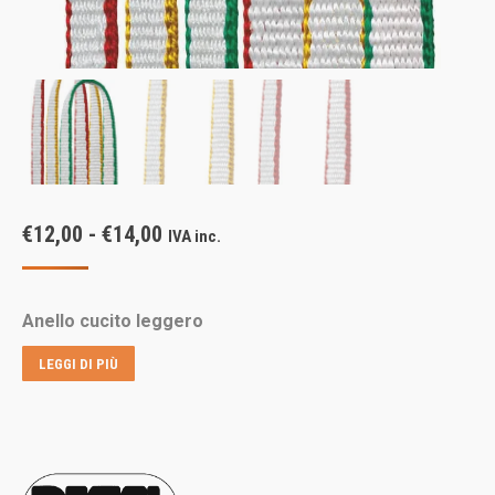
Fascia
€
12,00
-
€
14,00
IVA inc.
di
prezzo:
Anello cucito leggero
da
€12,00
LEGGI DI PIÙ
a
€14,00