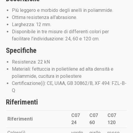
Più leggero e morbido degli anelli in poliammide.
Ottima resistenza all’abrasione.
Larghezza: 12 mm.
Disponibile in tre misure di differenti colori per
facilitare l’individuazione: 24, 60 e 120 cm.
Specifiche
Resistenza: 22 kN
Materiali: fettuccia in polietilene ad alta densità e
poliammide, cucitura in poliestere
Certificazione(i): CE, UIAA, GB 30862/B, XF 494: FZL-B-
Q
Riferimenti
C07
C07
C07
Riferimenti
24
60
120
Colore(i)
verde
giallo
rosso