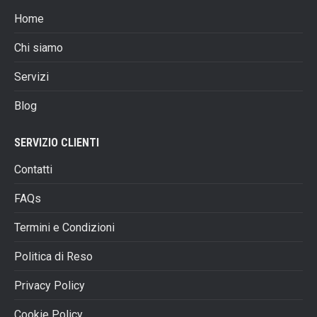
opzioni
prodotto
Home
possono
essere
Chi siamo
scelte
Servizi
nella
pagina
Blog
del
prodotto
SERVIZIO CLIENTI
Contatti
FAQs
Termini e Condizioni
Politica di Reso
Privacy Policy
Cookie Policy