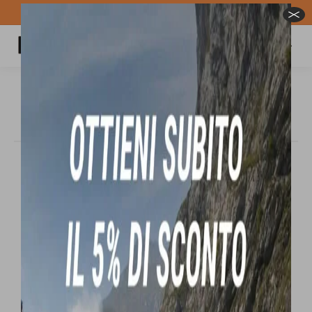
Spedizione GRATUITA per ordini superiori a 100€
Carrello
Cerca:
Fettuccia Petzl ST’ANNEAU
Tu sei qui:
In offerta!