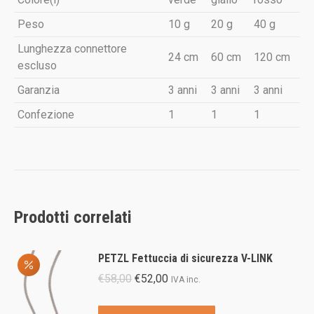
Peso
10 g
20 g
40 g
Lunghezza connettore
24 cm
60 cm
120 cm
escluso
Garanzia
3 anni
3 anni
3 anni
Confezione
1
1
1
Prodotti correlati
PETZL Fettuccia di sicurezza V-LINK
Il
Il
€
58,00
€
52,00
IVA inc.
prezzo
prezzo
originale
attuale