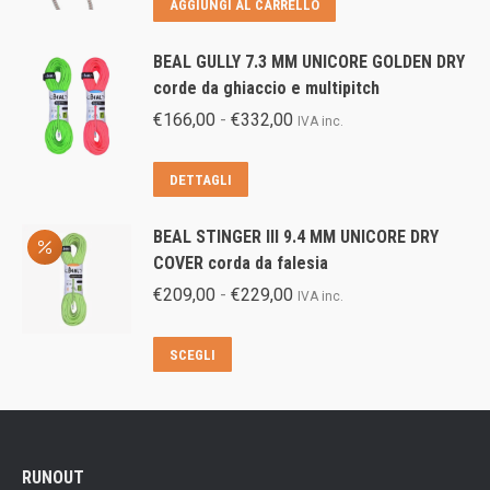
AGGIUNGI AL CARRELLO
era:
è:
€58,00.
€52,00.
BEAL GULLY 7.3 MM UNICORE GOLDEN DRY
corde da ghiaccio e multipitch
Fascia
€
166,00
-
€
332,00
IVA inc.
di
prezzo:
Questo
DETTAGLI
da
prodotto
€166,00
ha
BEAL STINGER III 9.4 MM UNICORE DRY
a
più
COVER corda da falesia
€332,00
varianti.
Fascia
€
209,00
-
€
229,00
IVA inc.
Le
di
opzioni
prezzo:
Questo
SCEGLI
possono
da
prodotto
essere
€209,00
ha
scelte
a
più
nella
€229,00
varianti.
pagina
RUNOUT
Le
del