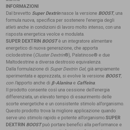
INFORMAZIONI
Dal brevetto
Super Dextrin
nasce la versione
BOOST
, una
formula nuova, specifica per sostenere l’energia degli
atleti anche in condizioni di lavoro molto intenso, con una
risposta energetica veolce e modulata.
SUPER DEXTRIN
BOOST
è un integratore alimentare
energetico di nuova generazione, che apporta
ciclodestrine (
Cluster Dex­trin
®), Palatinose® e due
Maltodestrine a diversa destrosio equivalenza.
Dalla formulazione di
Super Dextrin Gel,
già ampiamente
sperimentata e apprezzata, si evolve la versione
BOOST
,
con l’
apporto anche di
β
-Alanina
e
Caffeina
.
Il prodotto consente così una cessione dell’energia
differenziata, un elevato tempo di esaurimento delle
scorte energetiche e un consistente stimolo all’organismo.
Questo prodotto trova la migliore applicazione quando
serve uno stimolo rapido e potente all’organismo.
SUPER
DEXTRIN
BOOST
può portare benefici alla performance e