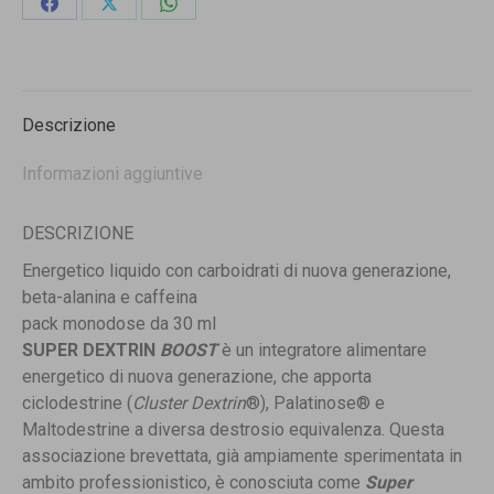
Condividi
Condividi
Condividi
su
su
su
Facebook
X
WhatsApp
Descrizione
Informazioni aggiuntive
DESCRIZIONE
Energetico liquido con carboidrati di nuova generazione,
beta-alanina e caffeina
pack monodose da 30 ml
SUPER DEXTRIN
BOOST
è un integratore alimentare
energetico di nuova generazione, che apporta
ciclodestrine (
Cluster Dex­trin
®), Palatinose® e
Maltodestrine a diversa destrosio equivalenza. Questa
associazione brevettata, già ampiamente sperimentata in
ambito professionistico, è conosciuta come
Super