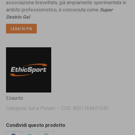
associazione brevettata, già ampiamente sperimentata in
ambito professionistico, è conosciuta come
Super
Dextrin
Gel
.
LEGGI DI PIÙ
Esaurito
Categoria:
Gel e Polveri
COD:
8051764431540
Condividi questo prodotto