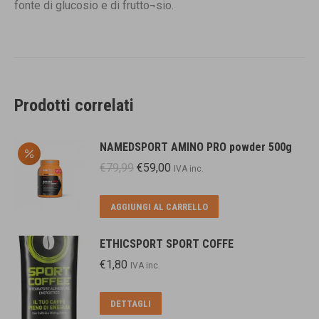
fonte di glucosio e di frutto¬sio.
Prodotti correlati
NAMEDSPORT AMINO PRO powder 500g
Il
Il
€
79,99
€
59,00
IVA inc.
prezzo
prezzo
originale
attuale
AGGIUNGI AL CARRELLO
era:
è:
€79,99.
€59,00.
ETHICSPORT SPORT COFFE
€
1,80
IVA inc.
DETTAGLI