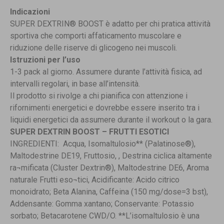
Indicazioni
SUPER DEXTRIN® BOOST è adatto per chi pratica attività
sportiva che comporti affaticamento muscolare e
riduzione delle riserve di glicogeno nei muscoli.
Istruzioni per l’uso
1-3 pack al giorno. Assumere durante l’attività fisica, ad
intervalli regolari, in base all’intensità.
Il prodotto si rivolge a chi pianifica con attenzione i
rifornimenti energetici e dovrebbe essere inserito tra i
liquidi energetici da assumere durante il workout o la gara.
SUPER DEXTRIN BOOST – FRUTTI ESOTICI
INGREDIENTI: Acqua, Isomaltulosio** (Palatinose®),
Maltodestrine DE19, Fruttosio, , Destrina ciclica altamente
ra¬mificata (Cluster Dextrin®), Maltodestrine DE6, Aroma
naturale Frutti eso¬tici, Acidificante: Acido citrico
monoidrato; Beta Alanina, Caffeina (150 mg/dose=3 bst),
Addensante: Gomma xantano; Conservante: Potassio
sorbato; Betacarotene CWD/O. **L’isomaltulosio è una