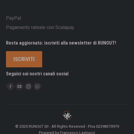
PayPal
Pagamento rateale con Scalapay
Resta aggiornato: iscriviti alla newsletter di RUNOUT!
ISCRIVITI
Seguici sui nostri canali social
Ci puoi trovare su:
Facebook
YouTube
Instagram
Whatsapp
page
page
page
page
opens
opens
opens
opens
in
in
in
in
new
new
new
new
© 2020 RUNOUT Srl - All Rights Reserved - P.Iva 02398370979
window
window
window
window
Powered by
Francesco Lastrucci