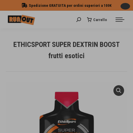
Spedizione GRATUITA per ordini superiori a 100€
Carrello
Cerca:
ETHICSPORT SUPER DEXTRIN BOOST
frutti esotici
Tu sei qui: