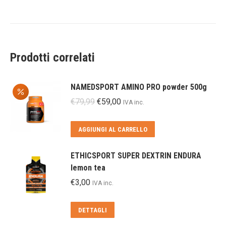
Prodotti correlati
NAMEDSPORT AMINO PRO powder 500g
Il
Il
€
79,99
€
59,00
IVA inc.
prezzo
prezzo
originale
attuale
AGGIUNGI AL CARRELLO
era:
è:
€79,99.
€59,00.
ETHICSPORT SUPER DEXTRIN ENDURA
lemon tea
€
3,00
IVA inc.
DETTAGLI