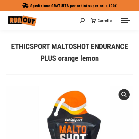
Spedizione GRATUITA per ordini superiori a 100€
Carrello
Cerca:
ETHICSPORT MALTOSHOT ENDURANCE
PLUS orange lemon
Tu sei qui: