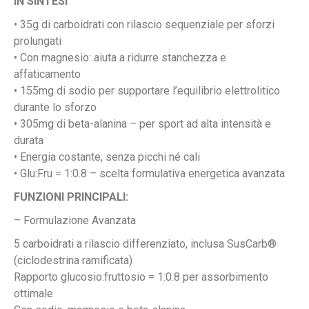
IN SINTESI
• 35g di carboidrati con rilascio sequenziale per sforzi
prolungati
• Con magnesio: aiuta a ridurre stanchezza e
affaticamento
• 155mg di sodio per supportare l’equilibrio elettrolitico
durante lo sforzo
• 305mg di beta-alanina – per sport ad alta intensità e
durata
• Energia costante, senza picchi né cali
• Glu:Fru = 1:0.8 – scelta formulativa energetica avanzata
FUNZIONI PRINCIPALI:
– Formulazione Avanzata
5 carboidrati a rilascio differenziato, inclusa SusCarb®
(ciclodestrina ramificata)
Rapporto glucosio:fruttosio = 1:0.8 per assorbimento
ottimale