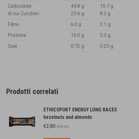
Carboidrati
44.8 g
15.7 g
di cui Zuccheri
23.6 g
8.3 g
Fibre
6.0 g
2.1 g
Proteine
15.0 g
5.3 g
Sale
0.72 g
0.25 g
Prodotti correlati
ETHICSPORT ENERGY LONG RACES
hezelnuts and almonds
€
2,80
IVA inc.