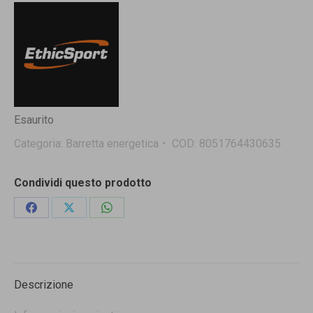
Esaurito
Categoria:
Barretta energetica
COD:
8051764430635
Condividi questo prodotto
Condividi
Condividi
Condividi
su
su
su
Facebook
X
WhatsApp
Descrizione