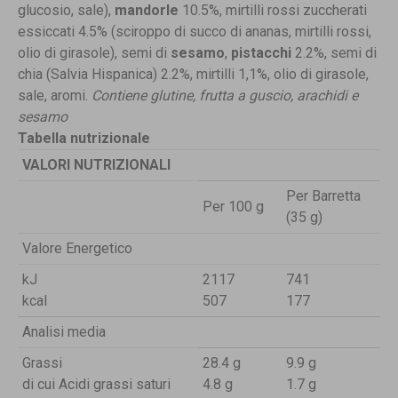
glucosio, sale),
mandorle
10.5%, mirtilli rossi zuccherati
essiccati 4.5% (sciroppo di succo di ananas, mirtilli rossi,
olio di girasole), semi di
sesamo
,
pistacchi
2.2%, semi di
chia (Salvia Hispanica) 2.2%, mirtilli 1,1%, olio di girasole,
sale, aromi.
Contiene glutine, frutta a guscio, arachidi e
sesamo
Tabella nutrizionale
VALORI NUTRIZIONALI
Per Barretta
Per 100 g
(35 g)
Valore Energetico
kJ
2117
741
kcal
507
177
Analisi media
Grassi
28.4 g
9.9 g
di cui Acidi grassi saturi
4.8 g
1.7 g