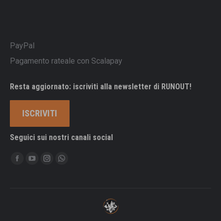
PayPal
Pagamento rateale con Scalapay
Resta aggiornato: iscriviti alla newsletter di RUNOUT!
ISCRIVITI
Seguici sui nostri canali social
Ci puoi trovare su:
Facebook
YouTube
Instagram
Whatsapp
page
page
page
page
opens
opens
opens
opens
in
in
in
in
new
new
new
new