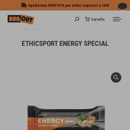
Spedizione GRATUITA per ordini superiori a 100€
Carrello
Cerca:
ETHICSPORT ENERGY SPECIAL
Tu sei qui: