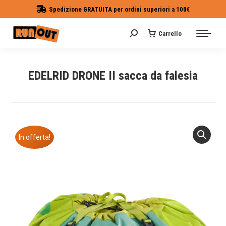
Spedizione GRATUITA per ordini superiori a 100€
Carrello
Cerca:
EDELRID DRONE II sacca da falesia
Tu sei qui:
In offerta!