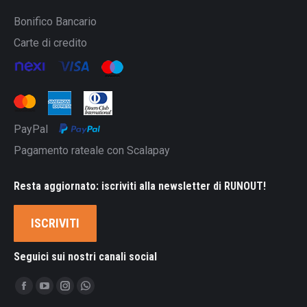
Bonifico Bancario
Carte di credito
PayPal
Pagamento rateale con Scalapay
Resta aggiornato: iscriviti alla newsletter di RUNOUT!
ISCRIVITI
Seguici sui nostri canali social
Ci puoi trovare su:
Facebook
YouTube
Instagram
Whatsapp