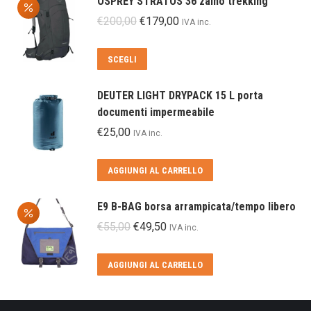
OSPREY STRATOS 36 zaino trekking
Il
Il
€
200,00
€
179,00
IVA inc.
prezzo
prezzo
originale
attuale
Questo
SCEGLI
era:
è:
prodotto
€200,00.
€179,00.
ha
DEUTER LIGHT DRYPACK 15 L porta
più
documenti impermeabile
varianti.
€
25,00
IVA inc.
Le
opzioni
AGGIUNGI AL CARRELLO
possono
essere
scelte
E9 B-BAG borsa arrampicata/tempo libero
nella
Il
Il
€
55,00
€
49,50
IVA inc.
pagina
prezzo
prezzo
del
originale
attuale
AGGIUNGI AL CARRELLO
prodotto
era:
è:
€55,00.
€49,50.