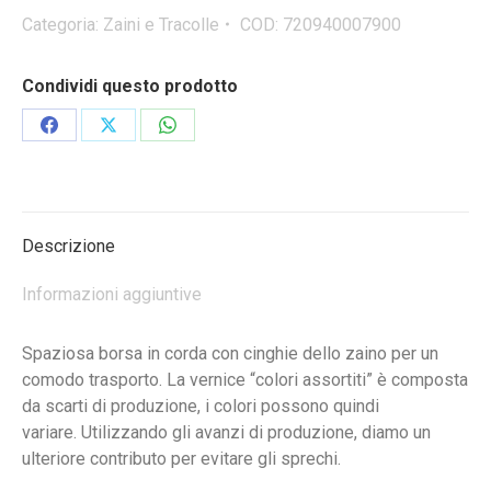
Categoria:
Zaini e Tracolle
COD:
720940007900
Condividi questo prodotto
Condividi
Condividi
Condividi
su
su
su
Facebook
X
WhatsApp
Descrizione
Informazioni aggiuntive
Spaziosa borsa in corda con cinghie dello zaino per un
comodo trasporto. La vernice “colori assortiti” è composta
da scarti di produzione, i colori possono quindi
variare. Utilizzando gli avanzi di produzione, diamo un
ulteriore contributo per evitare gli sprechi.