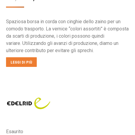
prezzo
prezzo
originale
attuale
Spaziosa borsa in corda con cinghie dello zaino per un
era:
è:
comodo trasporto. La vernice “colori assortiti” è composta
€45,00.
€40,50.
da scarti di produzione, i colori possono quindi
variare. Utilizzando gli avanzi di produzione, diamo un
ulteriore contributo per evitare gli sprechi.
LEGGI DI PIÙ
Esaurito