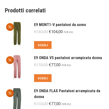
Prodotti correlati
E9 MONT1-V pantaloni da uomo
Il
Il
€
130,00
€
104,00
IVA inc.
prezzo
prezzo
originale
attuale
Questo
SCEGLI
era:
è:
prodotto
€130,00.
€104,00.
ha
E9 ONDA VS pantaloni arrampicata donna
più
Il
Il
€
110,00
€
77,00
IVA inc.
varianti.
prezzo
prezzo
Le
originale
attuale
Questo
SCEGLI
opzioni
era:
è:
prodotto
possono
€110,00.
€77,00.
ha
essere
E9 ONDA FLAX Pantaloni arrampicata da
più
scelte
donna
varianti.
nella
Il
Il
€
110,00
€
77,00
IVA inc.
Le
pagina