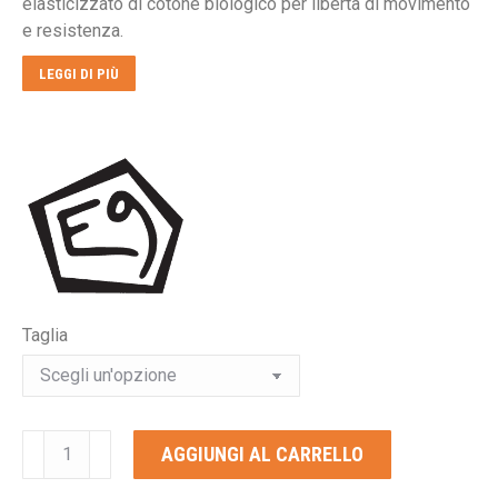
elasticizzato di cotone biologico per libertà di movimento
€100,00.
€80,00.
e resistenza.
LEGGI DI PIÙ
Taglia
E9
AGGIUNGI AL CARRELLO
RONDO
STORY-