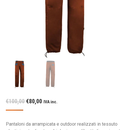
Il
Il
€
100,00
€
80,00
IVA inc.
prezzo
prezzo
originale
attuale
Pantaloni da arrampicata e outdoor realizzati in tessuto
era:
è: