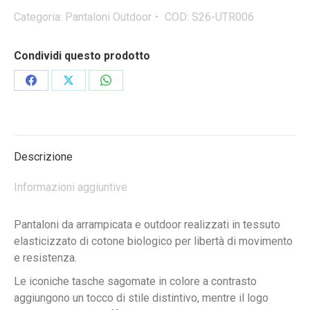
S26
Categoria:
Pantaloni Outdoor
COD:
S26-UTR006
pantaloni
da
Condividi questo prodotto
uomo
quantità
Condividi
Condividi
Condividi
su
su
su
Facebook
X
WhatsApp
Descrizione
Informazioni aggiuntive
Pantaloni da arrampicata e outdoor realizzati in tessuto
elasticizzato di cotone biologico per libertà di movimento
e resistenza.
Le iconiche tasche sagomate in colore a contrasto
aggiungono un tocco di stile distintivo, mentre il logo