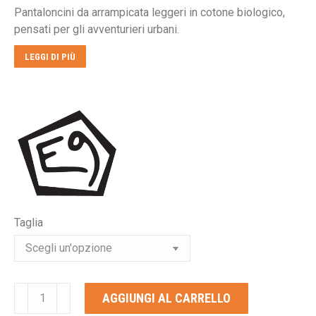
Pantaloncini da arrampicata leggeri in cotone biologico,
era:
è:
pensati per gli avventurieri urbani.
€85,00.
€68,00.
LEGGI DI PIÙ
Taglia
E9
AGGIUNGI AL CARRELLO
RONDO