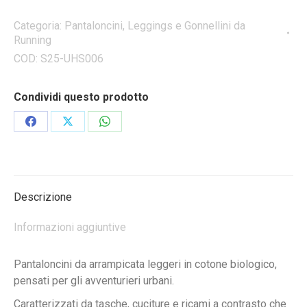
SHORT
S-
Categoria:
Pantaloncini, Leggings e Gonnellini da
Running
S25
pantaloncini
COD:
S25-UHS006
da
uomo
Condividi questo prodotto
quantità
Condividi
Condividi
Condividi
su
su
su
Facebook
X
WhatsApp
Descrizione
Informazioni aggiuntive
Pantaloncini da arrampicata leggeri in cotone biologico,
pensati per gli avventurieri urbani.
Caratterizzati da tasche, cuciture e ricami a contrasto che