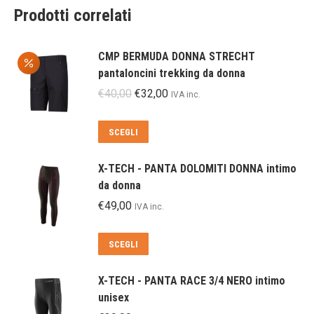
Prodotti correlati
CMP BERMUDA DONNA STRECHT
pantaloncini trekking da donna
Il
Il
€
40,00
€
32,00
IVA inc.
prezzo
prezzo
originale
attuale
Questo
SCEGLI
era:
è:
prodotto
€40,00.
€32,00.
ha
X-TECH - PANTA DOLOMITI DONNA intimo
più
da donna
varianti.
€
49,00
IVA inc.
Le
opzioni
Questo
SCEGLI
possono
prodotto
essere
ha
scelte
X-TECH - PANTA RACE 3/4 NERO intimo
più
nella
unisex
varianti.
pagina