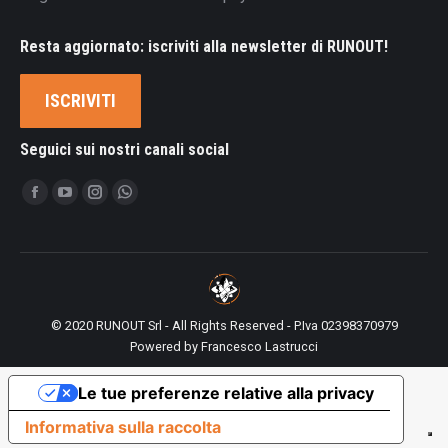
Resta aggiornato: iscriviti alla newsletter di RUNOUT!
ISCRIVITI
Seguici sui nostri canali social
Ci puoi trovare su:
Facebook
YouTube
Instagram
Whatsapp
page
page
page
page
opens
opens
opens
opens
in
in
in
in
new
new
new
new
© 2020 RUNOUT Srl - All Rights Reserved - P.Iva 02398370979
window
window
window
window
Powered by
Francesco Lastrucci
Le tue preferenze relative alla privacy
Informativa sulla raccolta