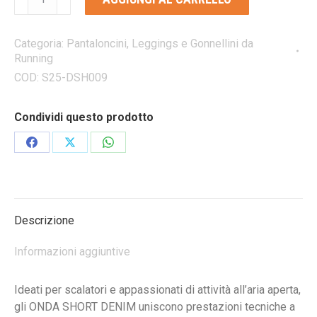
ONDA
SHORT
DENIM-
Categoria:
Pantaloncini, Leggings e Gonnellini da
Running
S26
pantaloncini
COD:
S25-DSH009
da
donna
Condividi questo prodotto
quantità
Condividi
Condividi
Condividi
su
su
su
Facebook
X
WhatsApp
Descrizione
Informazioni aggiuntive
Ideati per scalatori e appassionati di attività all’aria aperta,
gli ONDA SHORT DENIM uniscono prestazioni tecniche a