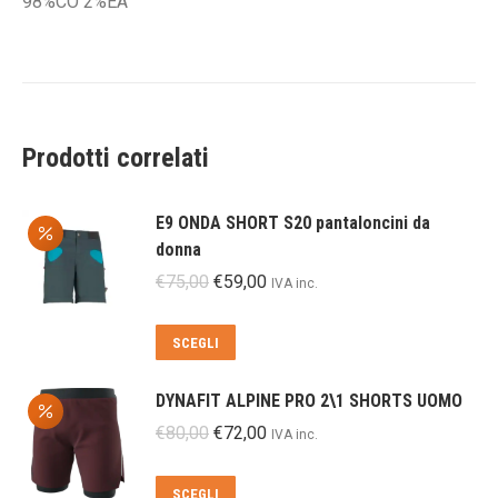
98%CO 2%EA
Prodotti correlati
E9 ONDA SHORT S20 pantaloncini da
donna
Il
Il
€
75,00
€
59,00
IVA inc.
prezzo
prezzo
originale
attuale
Questo
SCEGLI
era:
è:
prodotto
€75,00.
€59,00.
ha
DYNAFIT ALPINE PRO 2\1 SHORTS UOMO
più
Il
Il
€
80,00
€
72,00
IVA inc.
varianti.
prezzo
prezzo
Le
originale
attuale
Questo
SCEGLI
opzioni