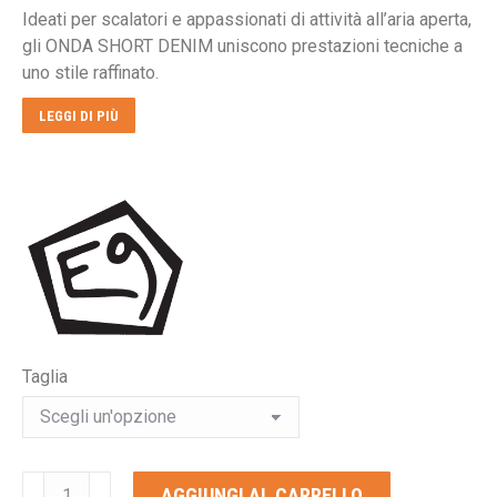
Ideati per scalatori e appassionati di attività all’aria aperta,
era:
è:
gli ONDA SHORT DENIM uniscono prestazioni tecniche a
€80,00.
€64,00.
uno stile raffinato.
LEGGI DI PIÙ
Taglia
E9
AGGIUNGI AL CARRELLO