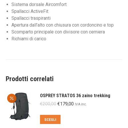
Sistema dorsale Aircomfort
Spallacci ActiveFit
Spallacci traspiranti
Apertura dall’alto con chiusura con cordoncino e top
Scomparto principale con divisore con cerniera
Richiami di carico
Prodotti correlati
OSPREY STRATOS 36 zaino trekking
Il
Il
€
200,00
€
179,00
IVA inc.
prezzo
prezzo
originale
attuale
Questo
SCEGLI
era:
è:
prodotto