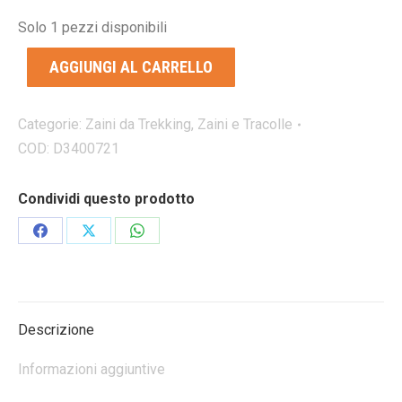
Solo 1 pezzi disponibili
AGGIUNGI AL CARRELLO
Categorie:
Zaini da Trekking
,
Zaini e Tracolle
COD:
D3400721
Condividi questo prodotto
Condividi
Condividi
Condividi
su
su
su
Facebook
X
WhatsApp
Descrizione
Informazioni aggiuntive