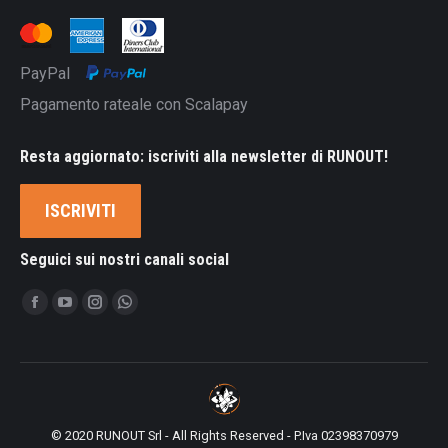
PayPal
Pagamento rateale con Scalapay
Resta aggiornato: iscriviti alla newsletter di RUNOUT!
ISCRIVITI
Seguici sui nostri canali social
Ci puoi trovare su:
Facebook
YouTube
Instagram
Whatsapp
page
page
page
page
opens
opens
opens
opens
in
in
in
in
new
new
new
new
© 2020 RUNOUT Srl - All Rights Reserved - P.Iva 02398370979
window
window
window
window