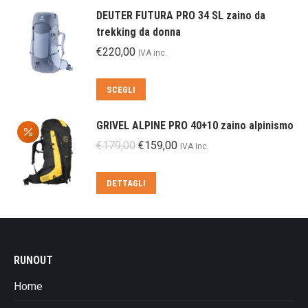
€200,00.
€179,00.
ha
DEUTER FUTURA PRO 34 SL zaino da
più
trekking da donna
varianti.
€
220,00
IVA inc.
Le
opzioni
Questo
SCEGLI
possono
prodotto
essere
ha
scelte
GRIVEL ALPINE PRO 40+10 zaino alpinismo
più
nella
Il
Il
€
179,00
€
159,00
IVA inc.
varianti.
pagina
prezzo
prezzo
Le
del
originale
attuale
DETTAGLI
opzioni
prodotto
era:
è:
possono
€179,00.
€159,00.
essere
scelte
nella
RUNOUT
pagina
del
Home
prodotto