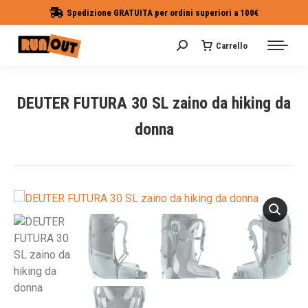
Spedizione GRATUITA per ordini superiori a 100€
Carrello
Cerca:
DEUTER FUTURA 30 SL zaino da hiking da
donna
Tu sei qui: