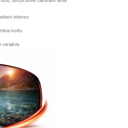
luce, senza dover cambiare lente.
erbero intenso.
ambia molto.
 variabile.