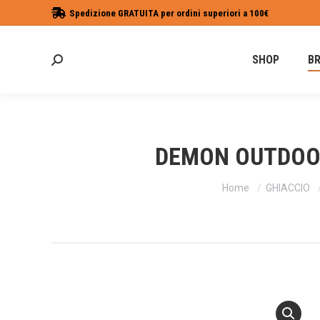
Spedizione GRATUITA per ordini superiori a 100€
SHOP
B
Cerca:
DEMON OUTDOOR
Tu sei qui:
Home
GHIACCIO