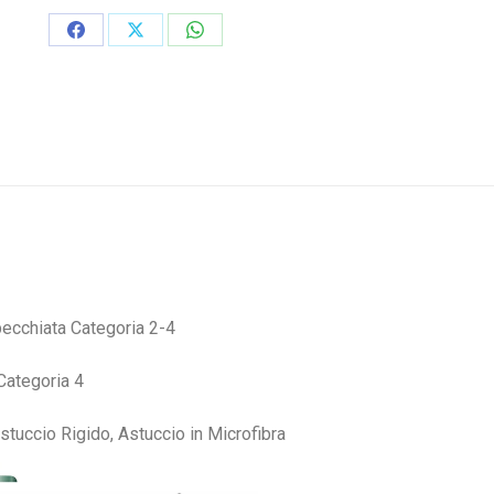
Condividi
Condividi
Condividi
su
su
su
Facebook
X
WhatsApp
ecchiata Categoria 2-4
Categoria 4
tuccio Rigido, Astuccio in Microfibra