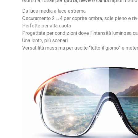
estrema. Ideali per
quota
,
neve
e cambi rapidi meteo-
Da luce media a luce estrema
Oscuramento 2→4 per coprire ombra, sole pieno e riv
Perfette per alta quota
Progettate per condizioni dove l’intensità luminosa c
Una lente, più scenari
Versatilità massima per uscite “tutto il giorno” e meteo