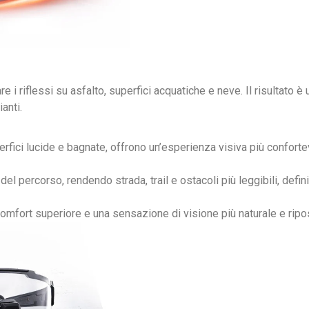
are i riflessi su asfalto, superfici acquatiche e neve. Il risultato 
anti.
rfici lucide e bagnate, offrono un’esperienza visiva più confortev
l percorso, rendendo strada, trail e ostacoli più leggibili, definiti
n comfort superiore e una sensazione di visione più naturale e rip