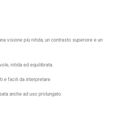
è una visione più nitida, un contrasto superiore e un
ole, nitida ed equilibrata.
 e facili da interpretare.
osata anche ad uso prolungato.