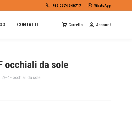
+39 0574 546717
WhatsApp
OG
CONTATTI
Carrello
Account
chiali da sole
4F occhiali da sole