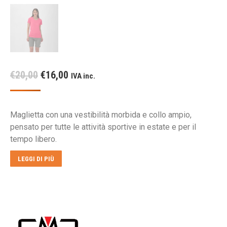
Il
Il
€
20,00
€
16,00
IVA inc.
prezzo
prezzo
originale
attuale
Maglietta con una vestibilità morbida e collo ampio,
era:
è:
pensato per tutte le attività sportive in estate e per il
€20,00.
€16,00.
tempo libero.
LEGGI DI PIÙ