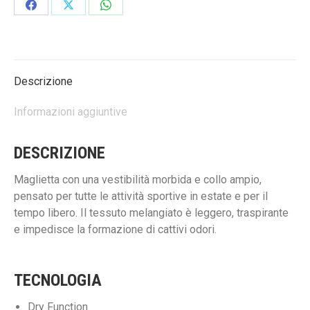
da
Condividi
Condividi
Condividi
outdoor
su
su
su
da
Facebook
X
WhatsApp
donna
quantità
Descrizione
Informazioni aggiuntive
DESCRIZIONE
Maglietta con una vestibilità morbida e collo ampio,
pensato per tutte le attività sportive in estate e per il
tempo libero. Il tessuto melangiato è leggero, traspirante
e impedisce la formazione di cattivi odori.
TECNOLOGIA
Dry Function