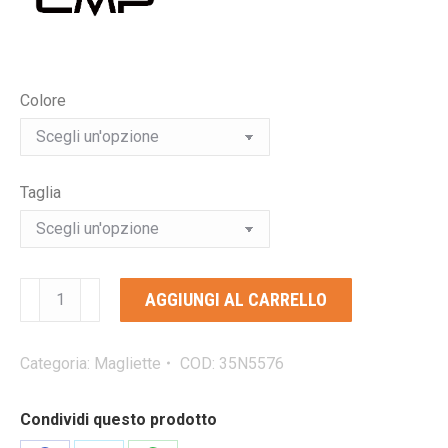
Colore
Taglia
CMP
AGGIUNGI AL CARRELLO
T-
SHIRT
DONNA
Categoria:
Magliette
COD:
35N5576
IN
JERSEY
Condividi questo prodotto
maglietta