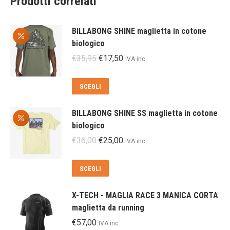
Prodotti correlati
BILLABONG SHINE maglietta in cotone
biologico
Il
Il
€
35,95
€
17,50
IVA inc.
prezzo
prezzo
originale
attuale
Questo
SCEGLI
era:
è:
prodotto
€35,95.
€17,50.
ha
BILLABONG SHINE SS maglietta in cotone
più
biologico
varianti.
Il
Il
€
36,00
€
25,00
IVA inc.
Le
prezzo
prezzo
opzioni
originale
attuale
Questo
SCEGLI
possono
era:
è:
prodotto
essere
€36,00.
€25,00.
ha
scelte
X-TECH - MAGLIA RACE 3 MANICA CORTA
più
nella
maglietta da running
varianti.
pagina
€
57,00
IVA inc.
Le