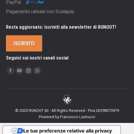
PayPal
Pagamento rateale con Scalapay
Resta aggiornato: iscriviti alla newsletter di RUNOUT!
ISCRIVITI
Seguici sui nostri canali social
Ci puoi trovare su:
Facebook
YouTube
Instagram
Whatsapp
page
page
page
page
opens
opens
opens
opens
in
in
in
in
new
new
new
new
© 2020 RUNOUT Srl - All Rights Reserved - P.Iva 02398370979
window
window
window
window
Powered by
Francesco Lastrucci
Le tue preferenze relative alla privacy