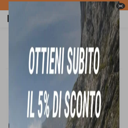
Spedizione GRATUITA per ordini superiori a 100€
Carrello
Cerca:
CAPITA BIRDS OF FEATHER 2025 tavola
da snowboard da donna
Tu sei qui:
In offerta!