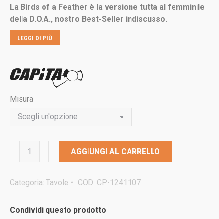
La Birds of a Feather è la versione tutta al femminile
era:
è:
della D.O.A., nostro Best-Seller indiscusso.
€549,00.
€409,00.
LEGGI DI PIÙ
Misura
CAPITA
AGGIUNGI AL CARRELLO
BIRDS
OF
FEATHER
Categoria:
Tavole
COD:
CP-1241107
2025
tavola
Condividi questo prodotto
da