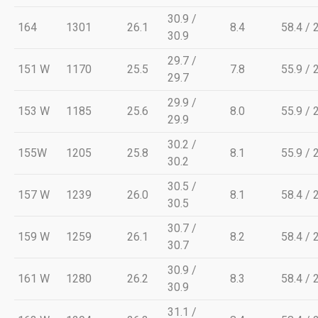
30.9 /
164
1301
26.1
8.4
58.4 / 
30.9
29.7 /
151 W
1170
25.5
7.8
55.9 / 
29.7
29.9 /
153 W
1185
25.6
8.0
55.9 / 
29.9
30.2 /
155W
1205
25.8
8.1
55.9 / 
30.2
30.5 /
157 W
1239
26.0
8.1
58.4 / 
30.5
30.7 /
159 W
1259
26.1
8.2
58.4 / 
30.7
30.9 /
161 W
1280
26.2
8.3
58.4 / 
30.9
31.1 /