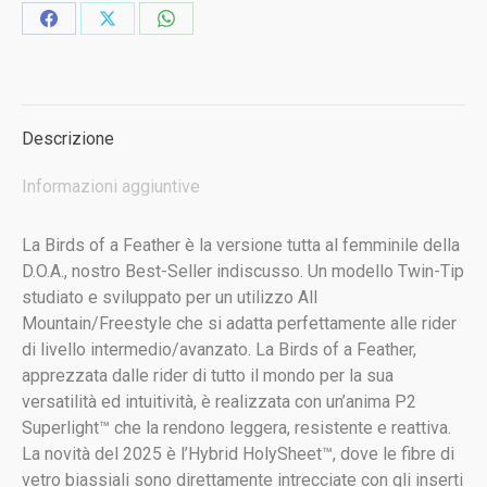
snowboard
Condividi
Condividi
Condividi
da
su
su
su
donna
Facebook
X
WhatsApp
quantità
Descrizione
Informazioni aggiuntive
La Birds of a Feather è la versione tutta al femminile della
D.O.A., nostro Best-Seller indiscusso. Un modello Twin-Tip
studiato e sviluppato per un utilizzo All
Mountain/Freestyle che si adatta perfettamente alle rider
di livello intermedio/avanzato. La Birds of a Feather,
apprezzata dalle rider di tutto il mondo per la sua
versatilità ed intuitività, è realizzata con un’anima P2
Superlight™ che la rendono leggera, resistente e reattiva.
La novità del 2025 è l’Hybrid HolySheet™, dove le fibre di
vetro biassiali sono direttamente intrecciate con gli inserti