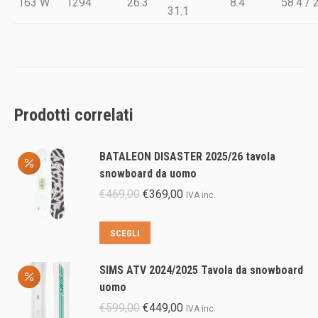
163 W
1294
26.3
8.4
58.4 / 
31.1
Prodotti correlati
BATALEON DISASTER 2025/26 tavola
snowboard da uomo
Il
Il
€
469,00
€
369,00
IVA inc.
prezzo
prezzo
originale
attuale
Questo
SCEGLI
era:
è:
prodotto
€469,00.
€369,00.
ha
SIMS ATV 2024/2025 Tavola da snowboard
più
uomo
varianti.
Il
Il
€
599,00
€
449,00
IVA inc.
Le