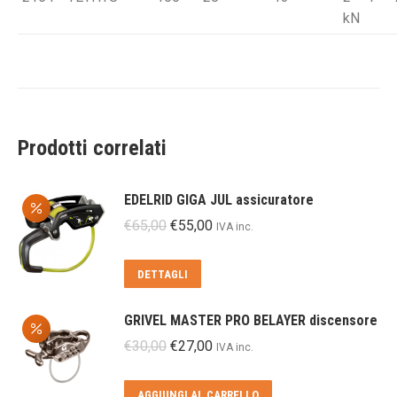
kN
Prodotti correlati
EDELRID GIGA JUL assicuratore
Il
Il
€
65,00
€
55,00
IVA inc.
prezzo
prezzo
originale
attuale
DETTAGLI
era:
è:
€65,00.
€55,00.
GRIVEL MASTER PRO BELAYER discensore
Il
Il
€
30,00
€
27,00
IVA inc.
prezzo
prezzo
originale
attuale
AGGIUNGI AL CARRELLO