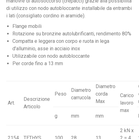
manovre di autosoccorso (crepacci) grazie alla possibilità
di utilizzo con nodo autobloccante installabile da entrambi
i lati (consigliato cordino in aramide).
Flange mobili
Rotazione su bronzine autolubrificanti, rendimento 80%
Compatta e leggera con corpo e ruota in lega
d’alluminio, asse in acciaio inox
Utilizzabile con nodo autobloccante
Per corde fino a 13 mm
Diametro
Diametro
Peso
corda
Carico
carrucola
Descrizione
Max
Art.
lavoro
Articolo
max
g
mm
mm
2 kN x
2154
TETHYS
100
28
13
2 = 4