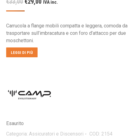
Il
Il
€
33,00
€
29,00
IVA inc.
prezzo
prezzo
originale
attuale
Carrucola a flange mobili compatta e leggera, comoda da
era:
è:
trasportare sull’imbracatura e con foro d’attacco per due
€33,00.
€29,00.
moschettoni.
LEGGI DI PIÙ
Esaurito
Categoria:
Assicuratori e Discensori
COD:
2154